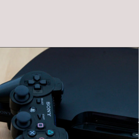
Opening
https://www.bitmag.com.br/parabens-gamer-playstation-stars-chega-em-outubro-no-brasil-saiba-como-funciona/