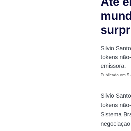
Até e
mund
surp
Silvio Sant
tokens não
emissora.
Publicado em 5 
Silvio San
tokens não
Sistema Bra
negociação