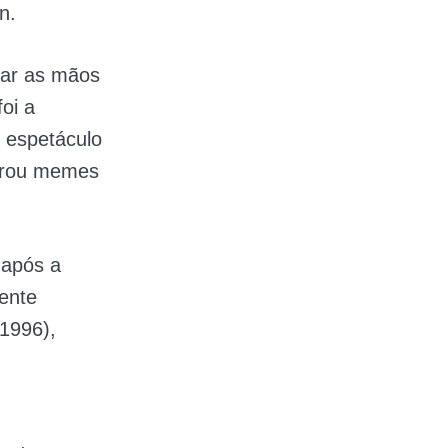
n.
ocar as mãos
oi a
 espetáculo
gerou memes
 após a
cente
1996),