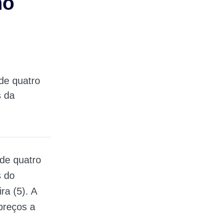
no
de quatro
s da
 de quatro
s do
ra (5). A
reços a