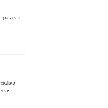
m para ver
cialista
tras -