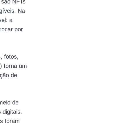
e são NFTs
gíveis. Na
el: a
rocar por
, fotos,
) torna um
eção de
 meio de
digitais.
es foram