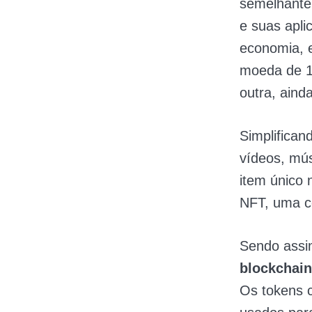
semelhante 
e suas apli
economia, e
moeda de 1 
outra, ainda
Simplifican
vídeos, mús
item único 
NFT, uma co
Sendo assim
blockchain
Os tokens 