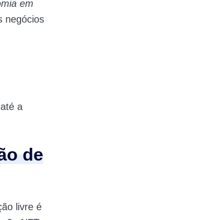
nomia em
s negócios
até a
ão de
ão livre é