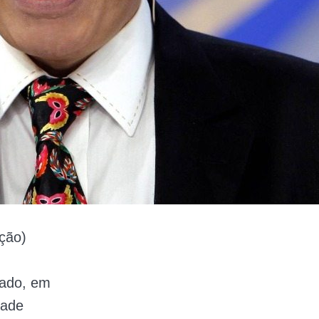
ção)
sado, em
dade