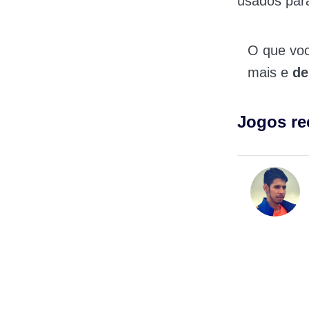
usados ​​pa
O que vo
mais e
de
Jogos r