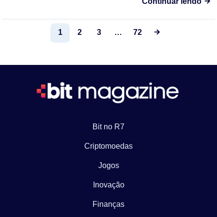
Continuar lendo
1
2
3
…
72
Bit no R7
Criptomoedas
Jogos
Inovação
Finanças