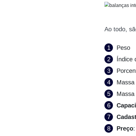
Ao todo, s
Peso
Índice
Porcen
Massa 
Massa 
Capac
Cadas
Preço