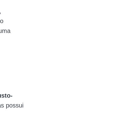
,
do
 uma
usto-
s possui