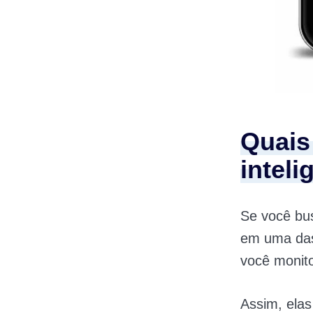
Quais
inteli
Se você bu
em uma d
você monito
Assim, ela