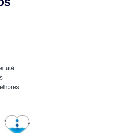
os
er até
s
elhores