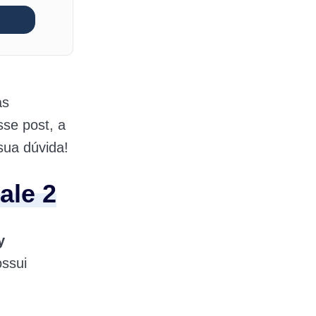
as
sse post, a
sua dúvida!
ale 2
y
ossui