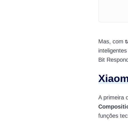
Mas, com
inteligente
Bit Respond
Xiaom
A primeira 
Compositio
funções te