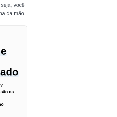
seja, você
lma da mão.
de
nado
o?
 são os
no