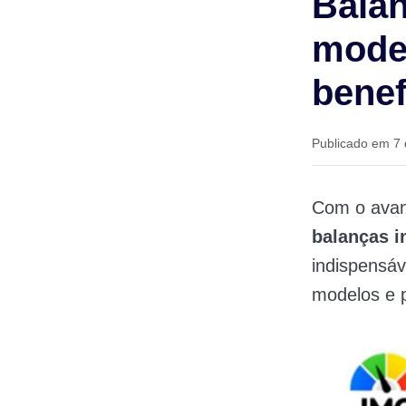
Balan
mode
benef
Publicado em 7 
Com o avanç
balanças i
indispensáv
modelos e 