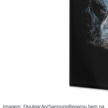
Imagem: Divulgação/SamsungReparou bem na