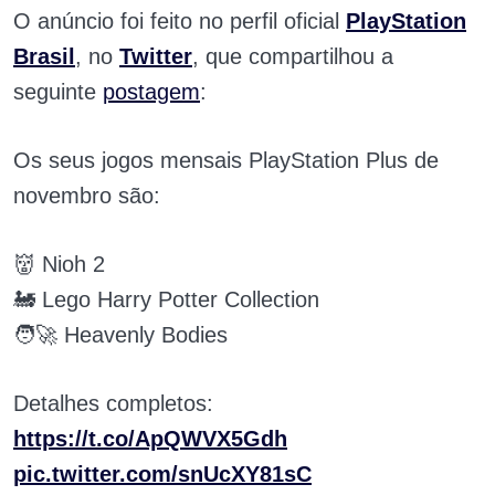
O anúncio foi feito no perfil oficial
PlayStation
Brasil
, no
Twitter
, que compartilhou a
seguinte
postagem
:
Os seus jogos mensais PlayStation Plus de
novembro são:
👹 Nioh 2
🚂 Lego Harry Potter Collection
🧑‍🚀 Heavenly Bodies
Detalhes completos:
https://t.co/ApQWVX5Gdh
pic.twitter.com/snUcXY81sC