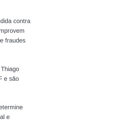
dida contra
comprovem
e fraudes
 Thiago
F e são
determine
al e