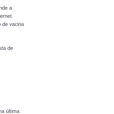
nde a
ernet.
o de vacina
sta de
na última