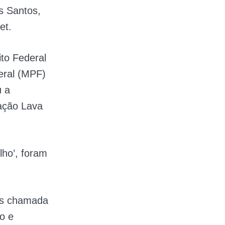
ns Santos,
net.
ito Federal
deral (MPF)
u a
ração Lava
lho’, foram
ens chamada
o e