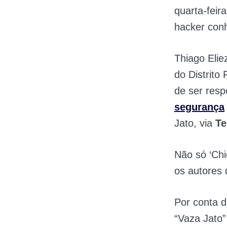
quarta-feir
hacker conh
Thiago Elie
do Distrito
de ser resp
segurança
Jato, via
Te
Não só ‘Chi
os autores
Por conta 
“Vaza Jato”