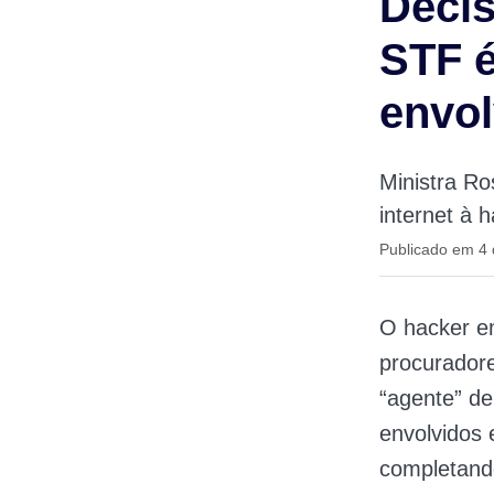
Decis
STF é
envol
Ministra R
internet à 
Publicado em 4 
O hacker en
procuradore
“agente” de
envolvidos
completando