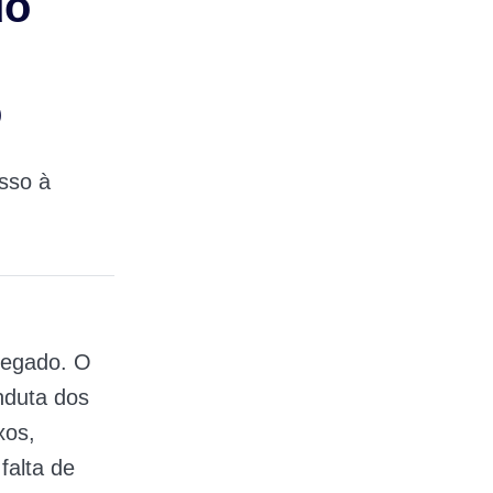
do
o
sso à
negado. O
nduta dos
xos,
falta de