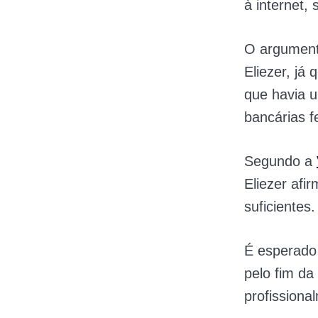
à internet,
O argumento
Eliezer, já
que havia 
bancárias f
Segundo a
Eliezer af
suficientes
É esperado 
pelo fim da
profissiona