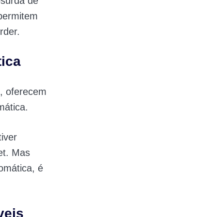
bsurda de
 permitem
rder.
tica
s, oferecem
mática.
iver
et. Mas
omática, é
veis