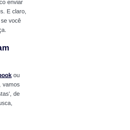
co enviar
. E claro,
 se você
ça.
sam
book
ou
s, vamos
tas’, de
usca,