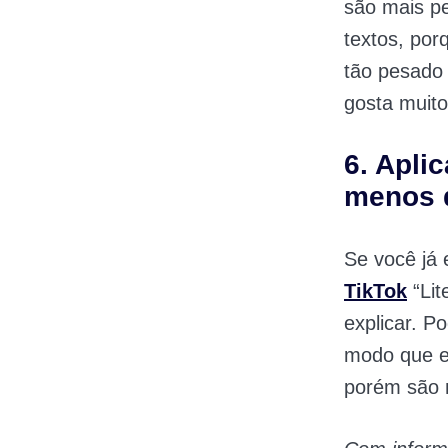
são mais p
textos, po
tão pesado 
gosta muito
6. Apli
menos 
Se você já 
TikTok
“Lit
explicar. P
modo que e
porém são 