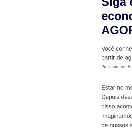
Siga 
econ
AGO
Você conhec
partir de a
Publicado em 5
Estar no me
Depois dess
disso acont
imaginamos
de nossos 