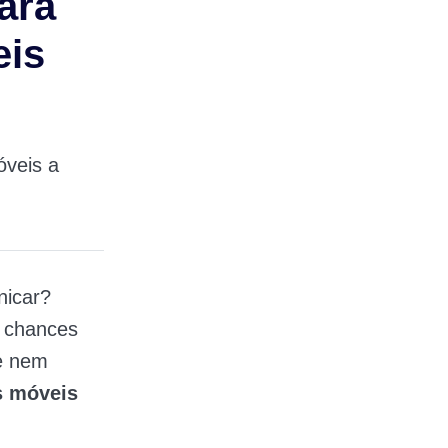
para
eis
óveis a
nicar?
s chances
ue nem
s móveis