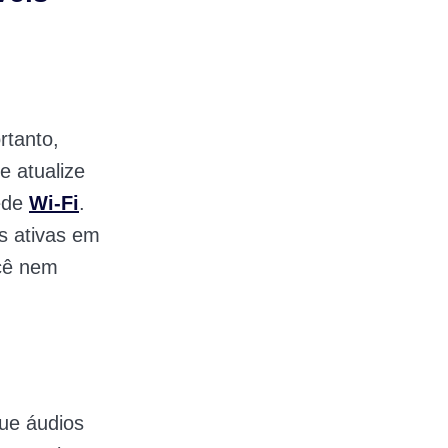
rtanto,
e atualize
rede
Wi-Fi
.
s ativas em
ocê nem
ue áudios