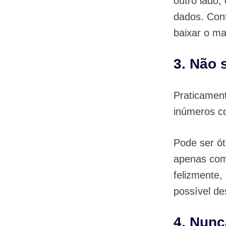
outro lado,
dados. Con
baixar o ma
3. Não 
Praticament
inúmeros c
Pode ser ó
apenas com 
felizmente,
possível de
4. Nun