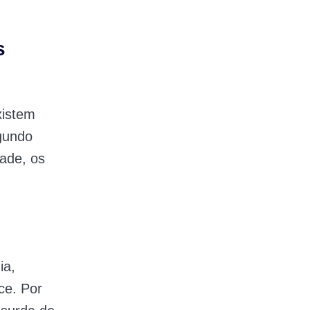
s
xistem
gundo
dade, os
ia,
ce. Por