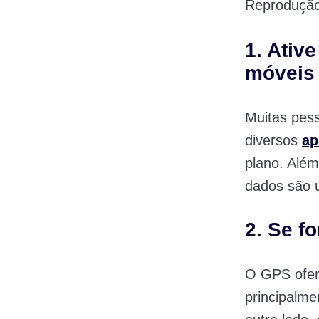
Reprodução
1. Ativ
móveis
Muitas pess
diversos
ap
plano. Além
dados são 
2. Se f
O GPS ofer
principalm