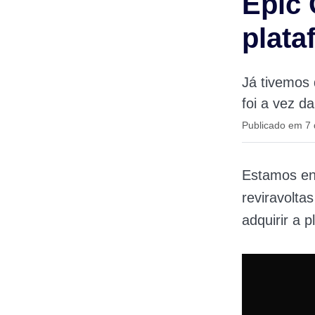
Epic
plata
Já tivemos
foi a vez d
Publicado em 7
Estamos en
reviravolt
adquirir a 