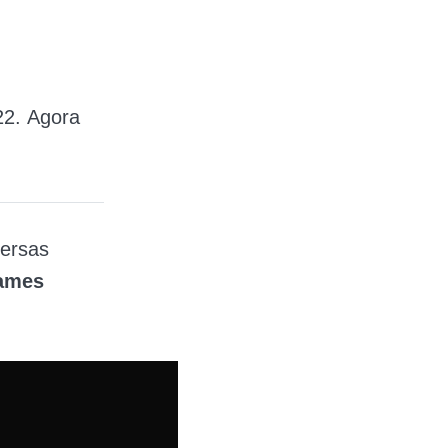
22. Agora
versas
ames