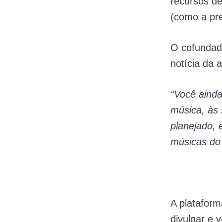
recursos de
(como a pre
O cofundad
notícia da 
“Você aind
música, às
planejado, 
músicas do 
A plataform
divulgar e