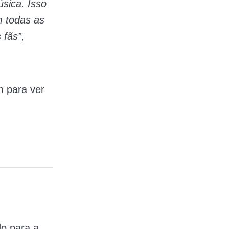
sica. Isso
m todas as
 fãs”,
m para ver
o para a