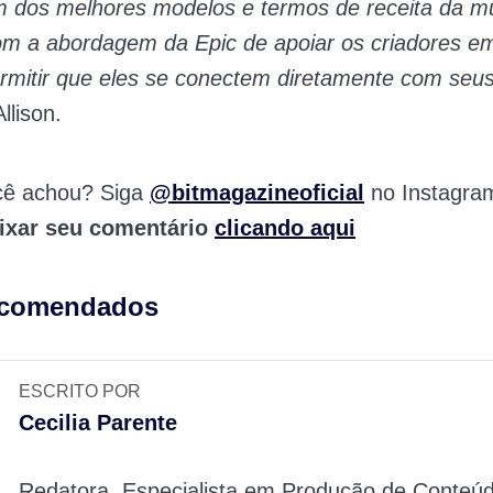
m dos melhores modelos e termos de receita da mú
om a abordagem da Epic de apoiar os criadores e
rmitir que eles se conectem diretamente com seus
llison.
cê achou? Siga
@bitmagazineoficial
no Instagra
ixar seu comentário
clicando aqui
ecomendados
ESCRITO POR
Cecilia Parente
Redatora, Especialista em Produção de Conteúd