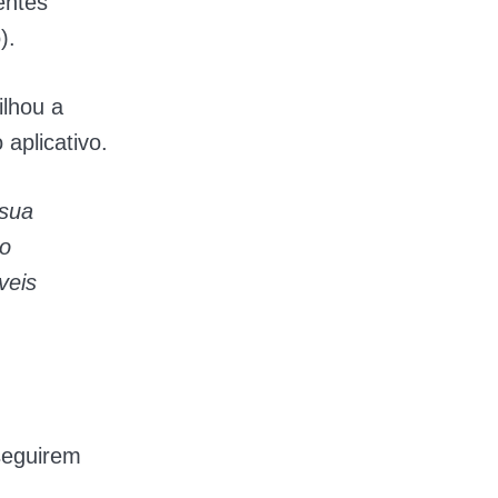
entes
).
lhou a
 aplicativo.
 sua
 o
veis
seguirem