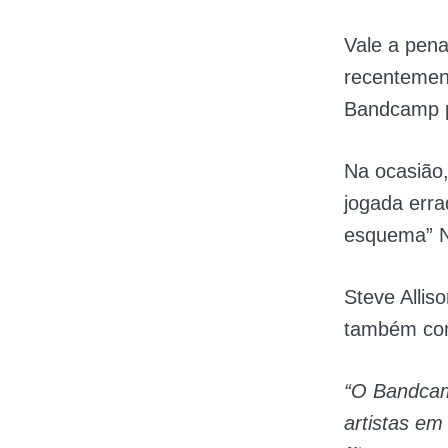
Vale a pena
recentement
Bandcamp pa
Na ocasião
jogada erra
esquema”
Steve Allis
também co
“O Bandcam
artistas em