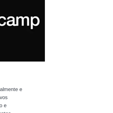
nalmente e
ivos
o e