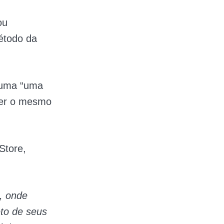
ou
étodo da
 uma “uma
azer o mesmo
Store,
, onde
eto de seus