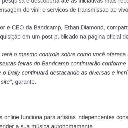
 pesquisa e descoberta até as iniciativas mais rec
nsagem de vinil e serviços de transmissão ao vivo
or e CEO da Bandcamp, Ethan Diamond, comparti
aquisição em um post publicado na página oficial do
a terá o mesmo controle sobre como você oferece
 sextas-feiras do Bandcamp continuarão conforme
e o Daily continuará destacando as diversas e incrí
site”
, garante.
a online funciona para artistas independentes con
 vender a sua música autonomamente.