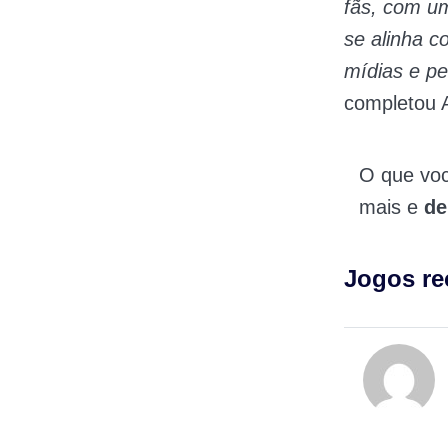
fãs, com u
se alinha c
mídias e pe
completou A
O que vo
mais e
de
Jogos r