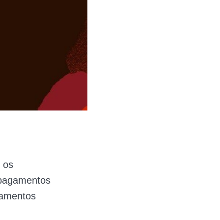
 os
 pagamentos
gamentos