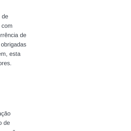
 de
s com
rrência de
 obrigadas
ém, esta
ores.
lação
o de