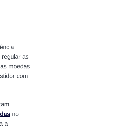
ência
 regular as
 das moedas
estidor com
ntam
edas
no
a a