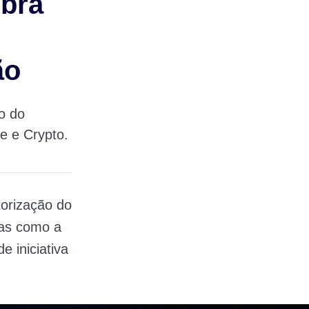
obra
ão
o do
e e Crypto.
orização do
ras como a
 iniciativa