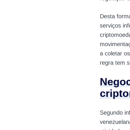
Desta form
serviços in
criptomoeda
movimentaç
a coletar o
regra tem s
Negoc
cript
Segundo in
venezuelana