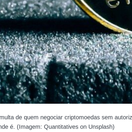
 multa de quem negociar criptomoedas sem autori
nde é. (Imagem: Quantitatives on Unsplash)