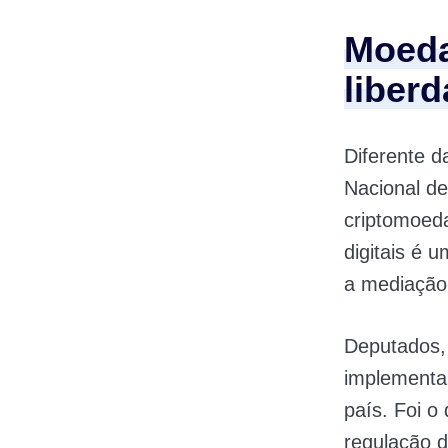
Moeda
liber
Diferente d
Nacional de
criptomoeda
digitais é 
a mediação 
Deputados, 
implementa
país. Foi o
regulação d