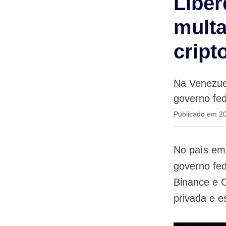
Liber
multa
cript
Na Venezue
governo fed
Publicado em 20
No país em
governo fed
Binance e C
privada e e