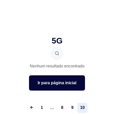
5G
Nenhum resultado encontrado
Ir para página inicial
1
…
8
9
10