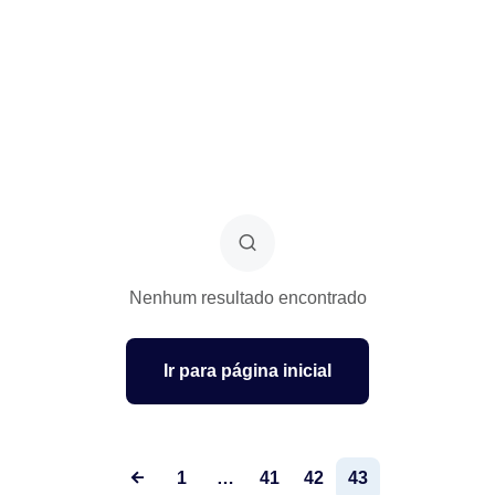
Nenhum resultado encontrado
Ir para página inicial
1
…
41
42
43