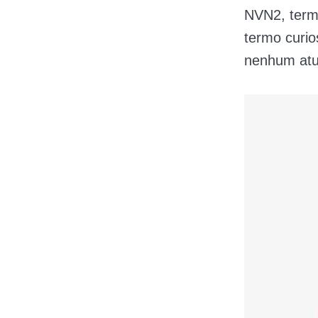
NVN2, term
termo curio
nenhum atu