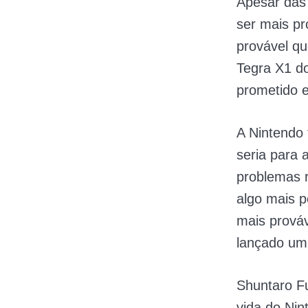
Apesar das
ser mais pr
provável qu
Tegra X1 d
prometido e
A Nintendo
seria para 
problemas r
algo mais 
mais prováv
lançado um
Shuntaro Fu
vida do Nin