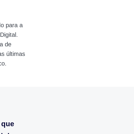
o para a
igital.
a de
as últimas
co.
 que