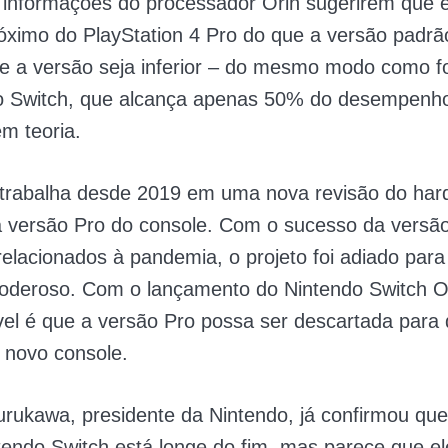
 informações do processador Orin sugerirem que 
óximo do PlayStation 4 Pro do que a versão padr
e a versão seja inferior – do mesmo modo como f
o Switch, que alcança apenas 50% do desempenho
m teoria.
 trabalha desde 2019 em uma nova revisão do har
a versão Pro do console. Com o sucesso da versão
elacionados à pandemia, o projeto foi adiado para
poderoso. Com o lançamento do Nintendo Switch 
el é que a versão Pro possa ser descartada para 
 novo console.
rukawa, presidente da Nintendo, já confirmou que 
tendo Switch está longe do fim, mas parece que el