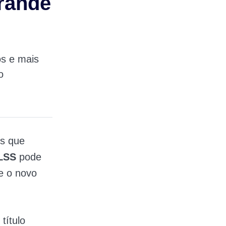
grande
s e mais
o
es que
LSS
pode
e o novo
título