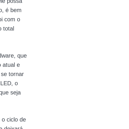
ele possa
ão, é bem
oi com o
 total
dware, que
 atual e
 se tornar
OLED, o
que seja
o ciclo de
e deixará