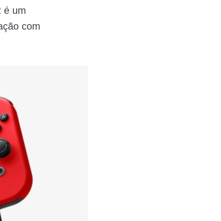
2 é um
lação com