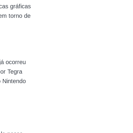
cas gráficas
 em torno de
á ocorreu
or Tegra
o Nintendo