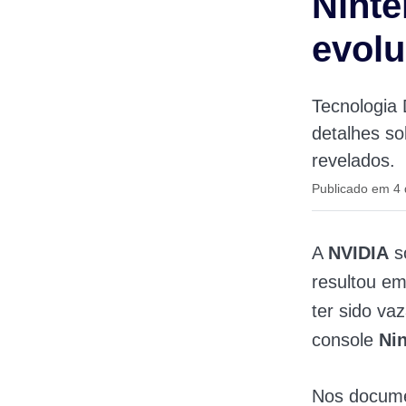
Ninte
evol
Tecnologia
detalhes so
revelados.
Publicado em 4
A
NVIDIA
s
resultou em
ter sido v
console
Ni
Nos documen