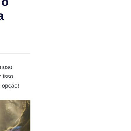
 o
a
moso
 isso,
r opção!