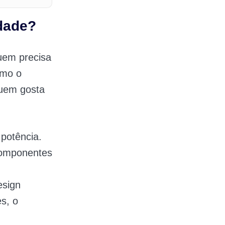
idade?
quem precisa
omo o
quem gosta
 potência.
componentes
,
esign
es, o