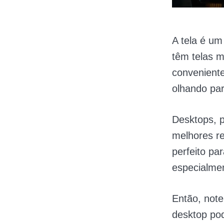
A tela é um
têm telas 
convenient
olhando par
Desktops, p
melhores r
perfeito pa
especialme
Então, note
desktop po