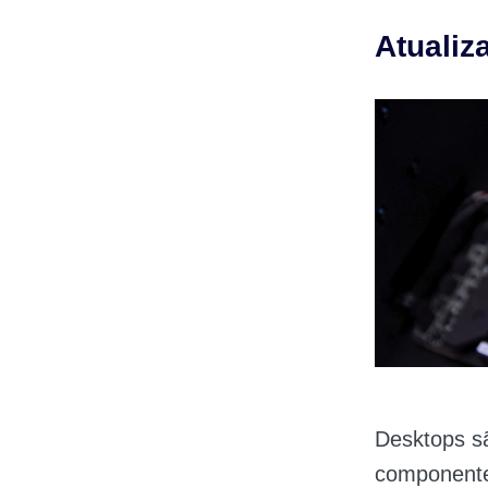
Atualiz
Desktops sã
componente