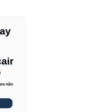
day
air
s
ara não