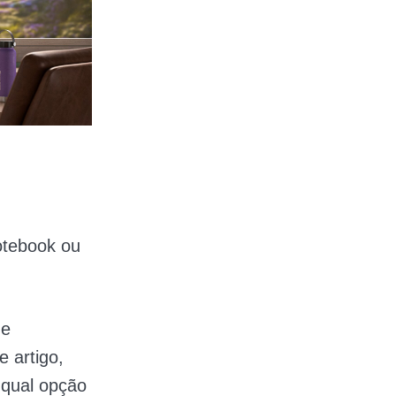
otebook ou
ue
e artigo,
 qual opção