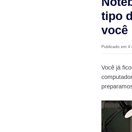
Noteb
tipo 
você
Publicado em 4
Você já fic
computador 
preparamos 