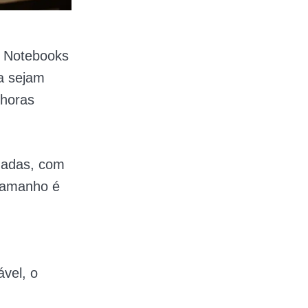
. Notebooks
a sejam
 horas
egadas, com
 tamanho é
vel, o