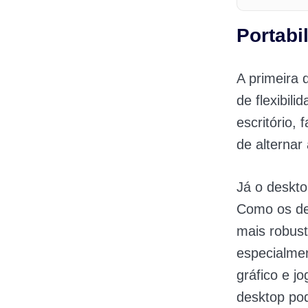
Portabi
A primeira 
de flexibil
escritório,
de alterna
Já o deskto
Como os de
mais robust
especialmen
gráfico e j
desktop pod