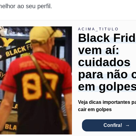
elhor ao seu perfil.
ACIMA_TITULO
Black Fri
vem aí:
cuidados
para não c
em golpe
Veja dicas importantes p
cair em golpes
Confira!