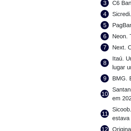
C6 Ban
Sicredi
PagBan
Neon. 
Next. 
Itaú. 
lugar 
BMG. E
Santan
em 202
Sicoob
estava
Origin