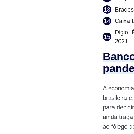
Brades
Caixa 
Digio. 
2021.
Banco
pand
A economia
brasileira 
para decidi
ainda traga
ao fôlego 