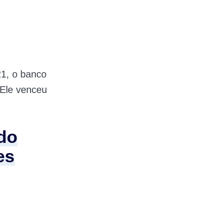
21, o banco
. Ele venceu
do
es