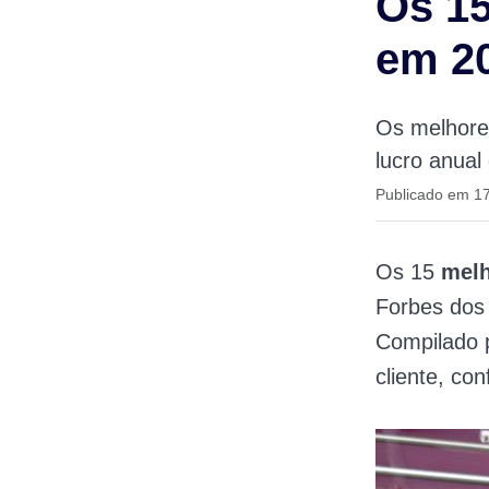
Os 15
em 20
Os melhores
lucro anual
Publicado em 17
Os 15
melh
Forbes dos 
Compilado p
cliente, con