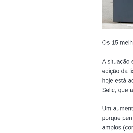
Os 15 melh
A situação
edição da l
hoje está 
Selic, que 
Um aumento
porque perm
amplos (com