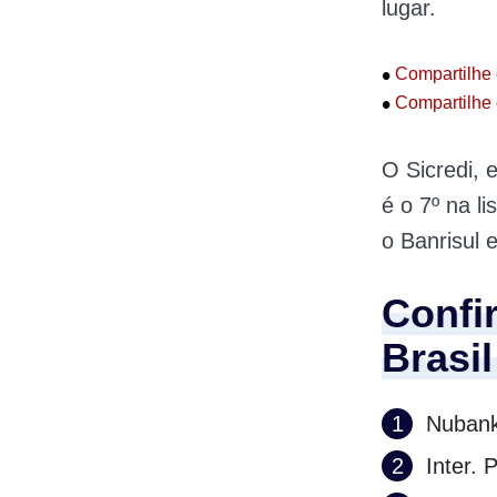
lugar.
•
Compartilhe 
•
Compartilhe 
O Sicredi, 
é o 7º na li
o Banrisul 
Confi
Brasi
Nubank
Inter.