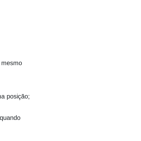
no mesmo
ma posição;
 quando