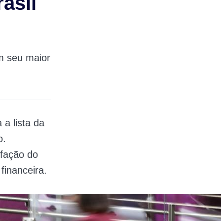
asil
am seu maior
a lista da
o.
sfação do
 financeira.