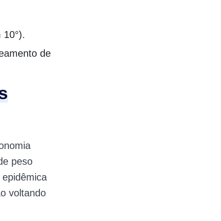
 10°).
nkeamento de
s
conomia
 de peso
 epidêmica
ão voltando