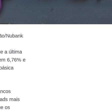
ção/Nubank
e a última
á em 6,76% e
básica
ancos
eads mais
ue os