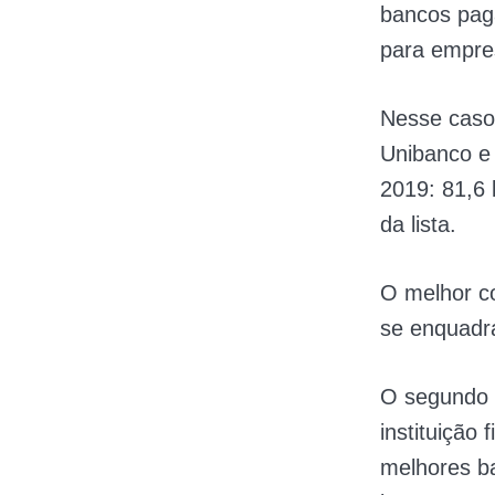
bancos pag
para empres
Nesse caso,
Unibanco e 
2019: 81,6 
da lista.
O melhor co
se enquadra
O segundo l
instituição
melhores ba