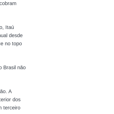
 cobram
o, Itaú
nual desde
ce no topo
 Brasil não
ão. A
erior dos
 terceiro