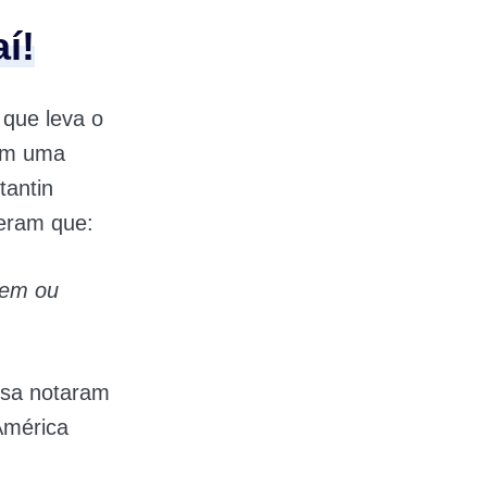
í!
que leva o
com uma
tantin
seram que:
iem ou
esa notaram
América