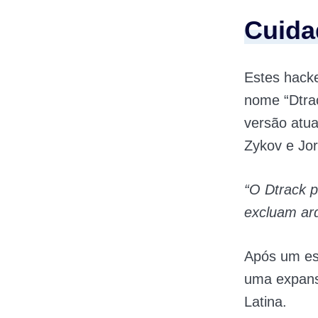
Cuida
Estes hack
nome “Dtra
versão atua
Zykov e Jor
“O Dtrack p
excluam arq
Após um es
uma expans
Latina.