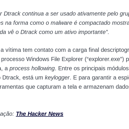
 Dtrack continua a ser usado ativamente pelo gru
es na forma como o malware é compactado mostr
da vê o Dtrack como um ativo importante”.
a vítima tem contato com a carga final descriptogr
o processo Windows File Explorer (“explorer.exe”) 
a, a
process hollowing
. Entre os principais módulo
o Dtrack, está um
keylogger
. E para garantir a es
ramentas que capturam a tela e armazenam dado
mação:
The Hacker News