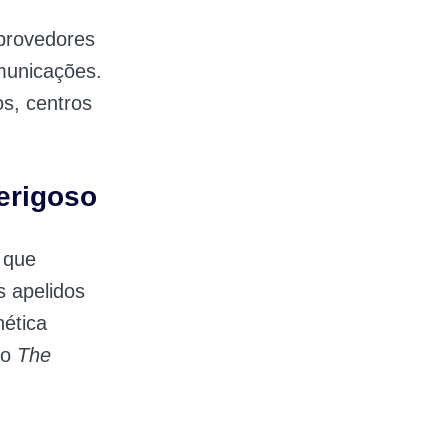
provedores
omunicações.
s, centros
erigoso
o que
s apelidos
ética
 o
The