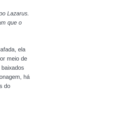
po Lazarus.
am que o
afada, ela
por meio de
s baixados
pionagem, há
s do