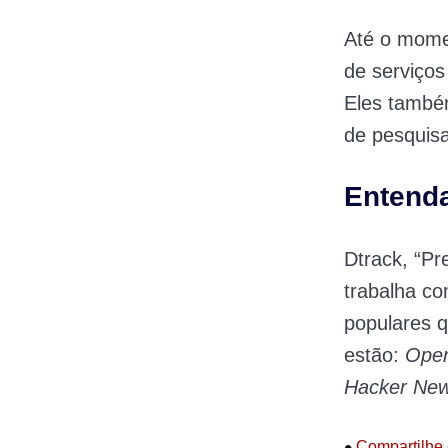
Até o mome
de serviços
Eles também
de pesquisa
Entenda
Dtrack, “Pr
trabalha co
populares 
estão:
Oper
Hacker Ne
•
Compartilhe 