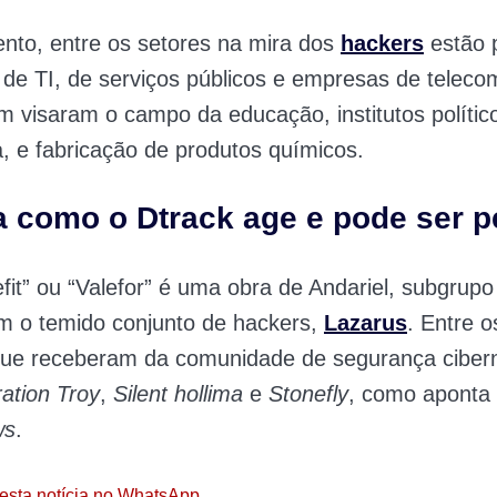
nto, entre os setores na mira dos
hackers
estão 
 de TI, de serviços públicos e empresas de telec
 visaram o campo da educação, institutos político
, e fabricação de produtos químicos.
 como o Dtrack age e pode ser p
efit” ou “Valefor” é uma obra de Andariel, subgrup
m o temido conjunto de hackers,
Lazarus
. Entre o
que receberam da comunidade de segurança cibern
ation Troy
,
Silent hollima
e
Stonefly
, como aponta
ws
.
esta notícia no WhatsApp