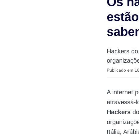
Os ha
estão
sabe
Hackers do
organizaçõe
Publicado em 1
A internet 
atravessá-l
Hackers
do
organizaçõe
Itália, Ará