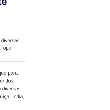
te
 diversas
uropa!
que para
gundos.
 diversas
íça, Índia,