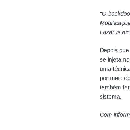
“O backdoor
Modificaçõ
Lazarus ain
Depois que 
se injeta n
uma técnic
por meio d
também fer
sistema.
Com infor