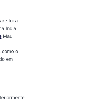
re foi a
a Índia.
e
Maui.
a como o
ndo em
,
teriormente