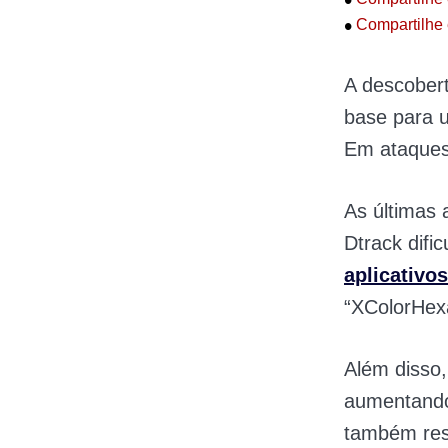
•
Compartilhe 
A descober
base para u
Em ataques
As últimas
Dtrack difi
aplicativos
“XColorHexa
Além disso,
aumentando
também res