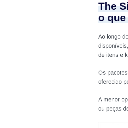
The S
o que
Ao longo d
disponíveis
de itens e k
Os pacotes
oferecido p
A menor opç
ou peças d