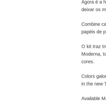
Agora é a h
deixar os m
Combine cam
papéis de p
O kit traz t
Moderna, t
cores.
Colors galo
in the new
Available M