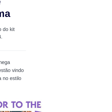
e
ima
 do kit
4.
chega
estão vindo
 no estilo