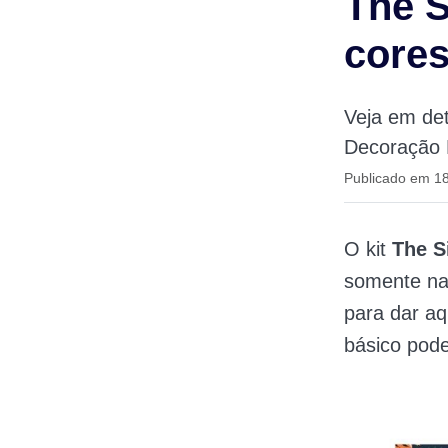
The S
cores
Veja em det
Decoração 
Publicado em 1
O kit
The S
somente na 
para dar aq
básico pode