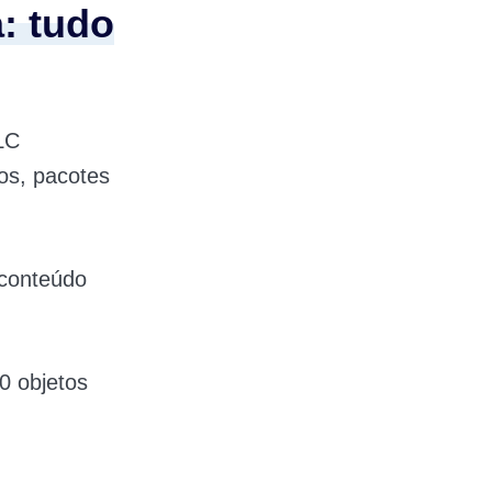
: tudo
LC
os, pacotes
 conteúdo
0 objetos