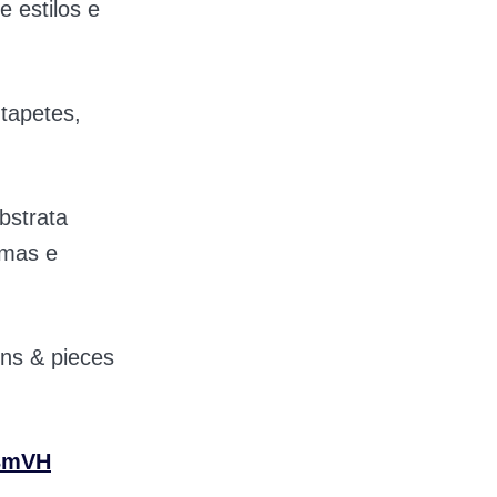
 estilos e
tapetes,
Abstrata
rmas e
rns & pieces
S3mVH