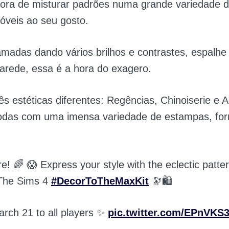
ora de misturar padrões numa grande variedade de
óveis ao seu gosto.
adas dando vários brilhos e contrastes, espalhe 
arede, essa é a hora do exagero.
rês estéticas diferentes: Regências, Chinoiserie e 
odas com uma imensa variedade de estampas, fo
re! 🌈 😱 Express your style with the eclectic patte
 The Sims 4
#DecorToTheMaxKit
🔭🛍
arch 21 to all players ✨
pic.twitter.com/EPnVK