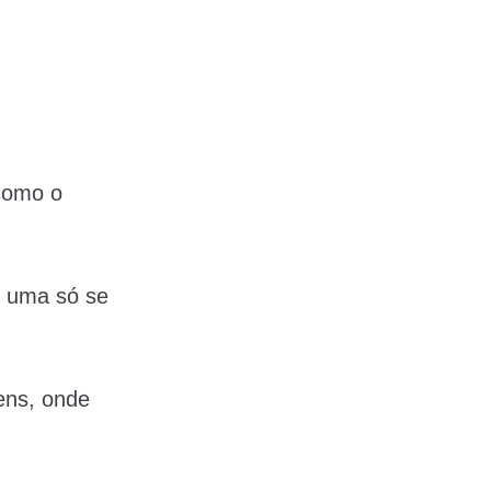
 como o
m uma só se
gens, onde