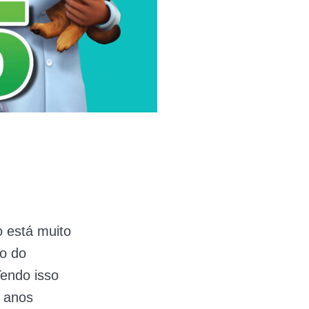
 está muito
ão do
Tendo isso
 anos