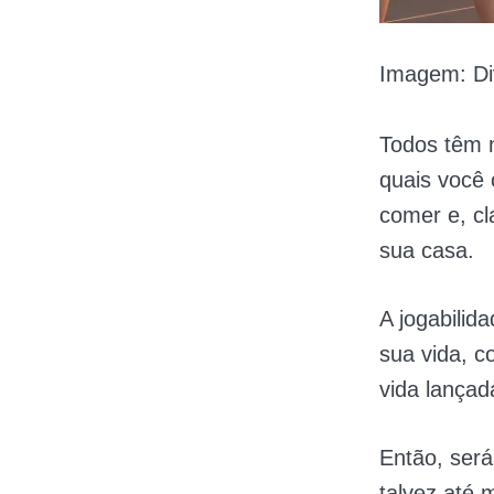
Imagem: Di
Todos têm 
quais você
comer e, cl
sua casa.
A jogabilid
sua vida, c
vida lança
Então, será
talvez até 