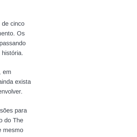
 de cinco
mento. Os
 passando
história.
, em
ainda exista
nvolver.
nsões para
o do The
ue mesmo