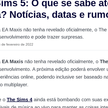
ims 5: O que se sabe at
? Notícias, datas e rum
 EA Maxis não tenha revelado oficialmente, o The
envolvimento e pode trazer surpresas.
 de fevereiro de 2022
a
EA Maxis
não tenha revelado oficialmente, o
The
senvolvimento. A próxima edição poderá envolver 
periências online, podendo inclusive ser baseado 
 multiplayer.
e o
The Sims 4
ainda está bombando com suas e
ivais de música ao vivo para manter as coisas int