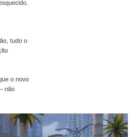
 esquecido.
ão, tudo o
ação
que o novo
 – não