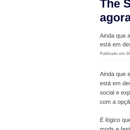
The S
agora
Ainda que a
está em des
Publicado em 26
Ainda que 
está em de
social e ex
com a opção
É lógico qu
mods e fest