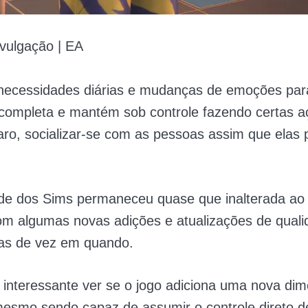
vulgação | EA
necessidades diárias e mudanças de emoções para
 completa e mantém sob controle fazendo certas 
aro, socializar-se com as pessoas assim que elas
ade dos Sims permaneceu quase que inalterada ao
om algumas novas adições e atualizações de qual
das de vez em quando.
 interessante ver se o jogo adiciona uma nova di
mesmo sendo capaz de assumir o controle direto de