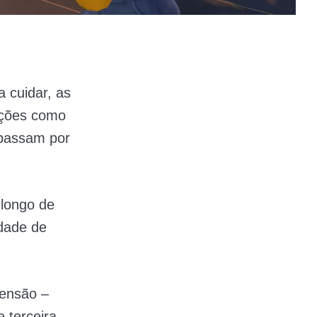
 cuidar, as
ações como
 passam por
 longo de
idade de
mensão –
 terceira