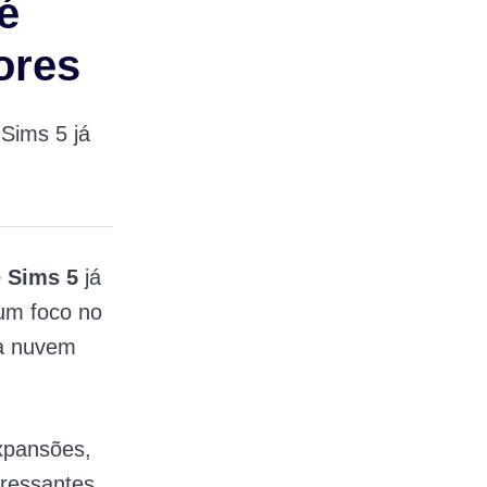
é
ores
 Sims 5 já
 Sims 5
já
um foco no
na nuvem
xpansões,
eressantes.