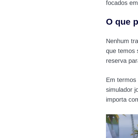
focados em 
O que 
Nenhum trai
que temos 
reserva par
Em termos 
simulador j
importa co