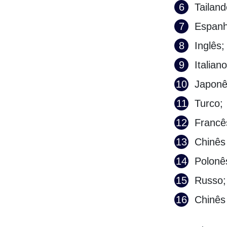
Tailand
Espanh
Inglês;
Italiano
Japonê
Turco;
Francê
Chinês 
Polonê
Russo;
Chinês 