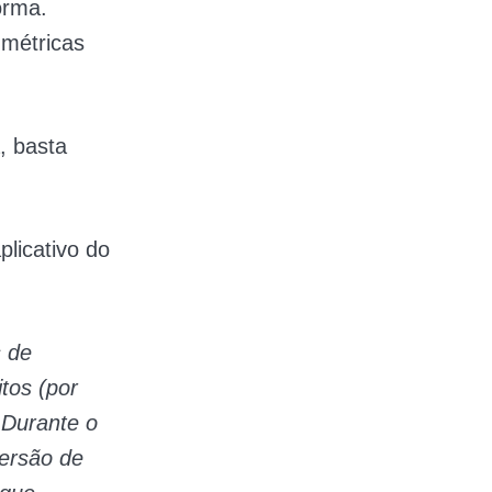
orma.
 métricas
, basta
plicativo do
s de
tos (por
 Durante o
versão de