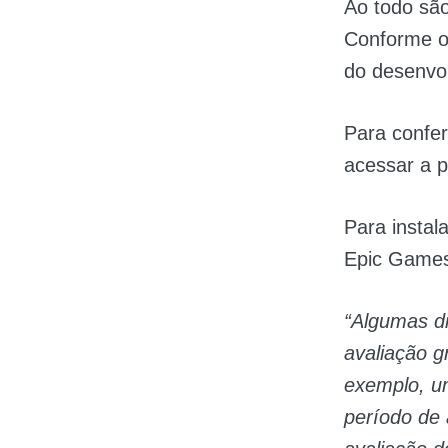
Ao todo são
Conforme o 
do desenvo
Para confer
acessar a p
Para instal
Epic Games
“Algumas d
avaliação g
exemplo, um
período de 