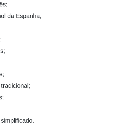
ês;
ol da Espanha;
;
s;
s;
tradicional;
s;
simplificado.