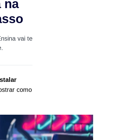
a na
asso
nsina vai te
e.
stalar
ostrar como