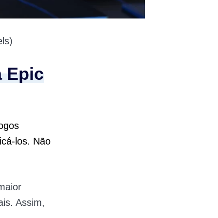
ls)
a Epic
jogos
icá-los. Não
maior
is. Assim,