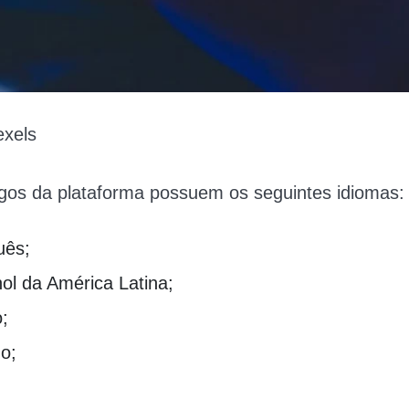
xels
gos da plataforma possuem os seguintes idiomas:
uês;
ol da América Latina;
;
o;