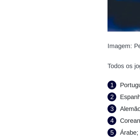
Imagem: Pe
Todos os jo
Portug
Espanh
Alemão
Corean
Árabe;