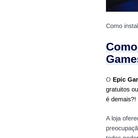
Como insta
Como 
Game
O
Epic Ga
gratuitos o
é demais?!
A loja ofer
preocupaçã