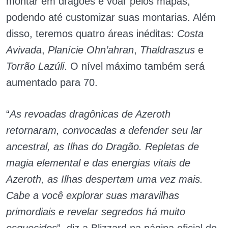
montar em dragões e voar pelos mapas,
podendo até customizar suas montarias. Além
disso, teremos quatro áreas inéditas:
Costa
Avivada
,
Planície Ohn’ahran
,
Thaldraszus
e
Torrão Lazúli
. O nível máximo também será
aumentado para 70.
“
As revoadas dragônicas de Azeroth
retornaram, convocadas a defender seu lar
ancestral, as Ilhas do Dragão. Repletas de
magia elemental e das energias vitais de
Azeroth, as Ilhas despertam uma vez mais.
Cabe a você explorar suas maravilhas
primordiais e revelar segredos há muito