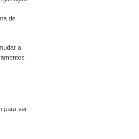
ana de
 mudar a
bramentos
m para ver