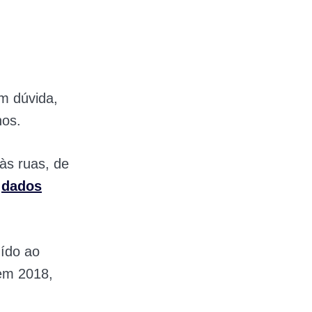
m dúvida,
nos.
às ruas, de
o
dados
uído ao
em 2018,