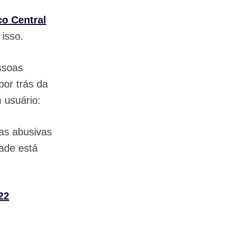
o Central
 isso.
ssoas
por trás da
 usuário:
fas abusivas
ade está
22