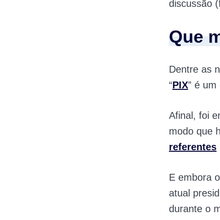
discussão 
Que m
Dentre as 
“
PIX
” é um
Afinal, foi
modo que h
referentes
E embora o 
atual presid
durante o 