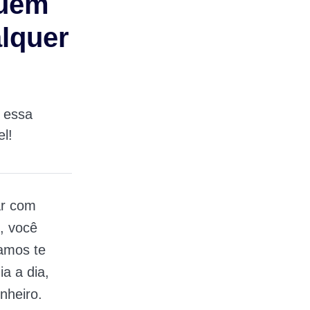
quem
alquer
r essa
el!
ar com
, você
vamos te
a a dia,
nheiro.