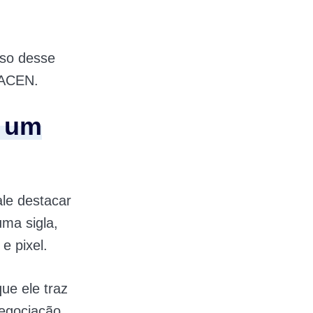
rso desse
 BACEN.
u um
ale destacar
ma sigla,
e pixel.
ue ele traz
egociação.