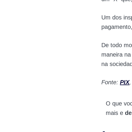
Um dos insp
pagamento,
De todo mod
maneira na
na socieda
Fonte:
PIX
O que vo
mais e
de