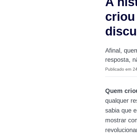
A hi
criou
discu
Afinal, que
resposta, n
Publicado em 2
Quem crio
qualquer re
sabia que e
mostrar com
revoluciona