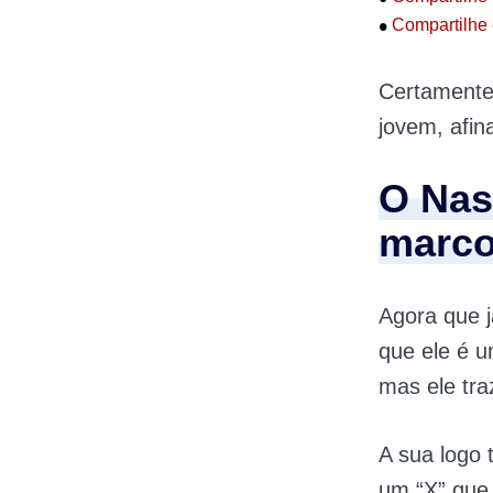
•
Compartilhe 
Certamente,
jovem, afin
O Nas
marco
Agora que 
que ele é u
mas ele tra
A sua logo 
um “X” que,