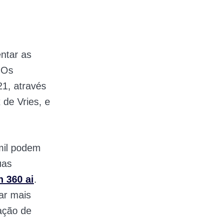
ntar as
 Os
21, através
 de Vries, e
mil podem
uas
n 360 ai
.
ar mais
ação de