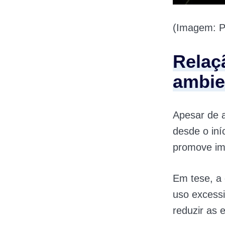
(Imagem: P
Relaç
ambie
Apesar de a
desde o iní
promove im
Em tese, a
uso excessi
reduzir as 