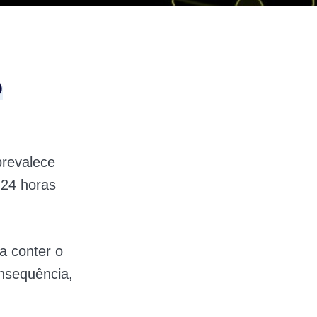
o
prevalece
 24 horas
a conter o
onsequência,