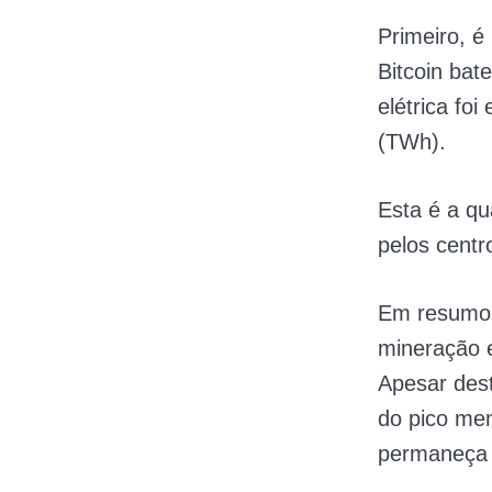
Primeiro, é
Bitcoin bat
elétrica fo
(TWh).
Esta é a qu
pelos cent
Em resumo, 
mineração 
Apesar dest
do pico me
permaneça 