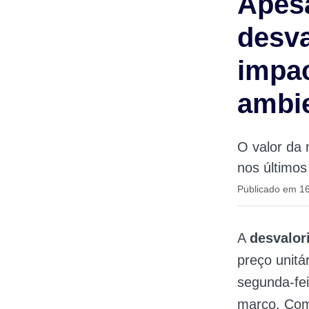
Apesa
desva
impac
ambi
O valor da 
nos último
Publicado em 16
A
desvalor
preço unitá
segunda-fe
março. Com 