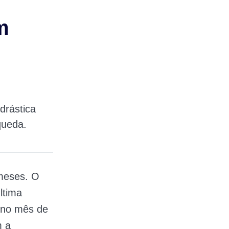
m
drástica
queda.
 meses. O
ltima
 no mês de
m a