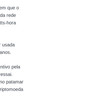
 em que o
 da rede
tts-hora
r usada
á anos.
ntivo pela
essai.
 no patamar
criptomoeda