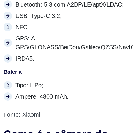
Bluetooth: 5.3 com A2DP/LE/aptX/LDAC;
USB: Type-C 3.2;
NFC;
GPS: A-
GPS/GLONASS/BeiDou/Galileo/QZSS/NavI
IRDA5.
Bateria
Tipo: LiPo;
Ampere: 4800 mAh.
Fonte: Xiaomi