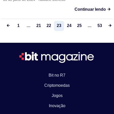
Continuar lendo
1
…
21
22
23
24
25
…
53
Bit no R7
Criptomoedas
Jogos
Inovação