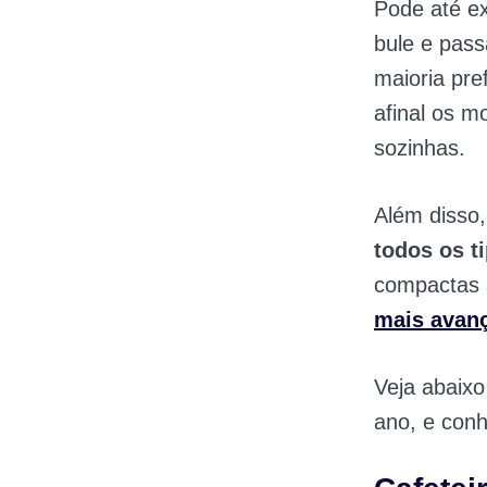
Pode até ex
bule e pas
maioria pref
afinal os m
sozinhas.
Além disso,
todos os t
compactas 
mais avan
Veja abaixo
ano, e con