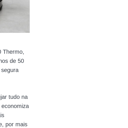
0 Thermo,
nhos de 50
 segura
jar tudo na
ue economiza
is
e, por mais