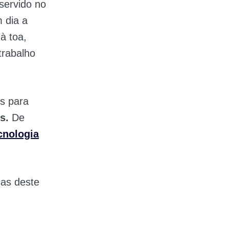
servido no
 dia a
 à toa,
trabalho
os para
s.
De
cnologia
cas deste