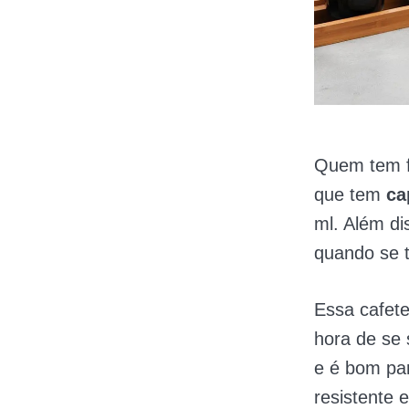
Quem tem f
que tem
ca
ml. Além di
quando se 
Essa cafete
hora de se 
e é bom par
resistente