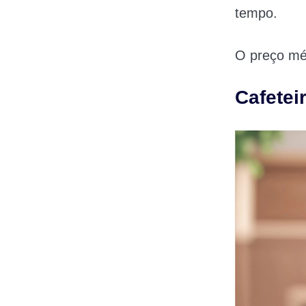
tempo.
O preço méd
Cafetei