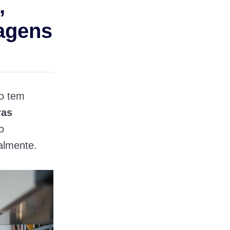
,
agens
o tem
ras
o
almente.