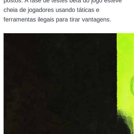
postos. A fase de testes beta do jogo esteve
cheia de jogadores usando táticas e
ferramentas ilegais para tirar vantagens.