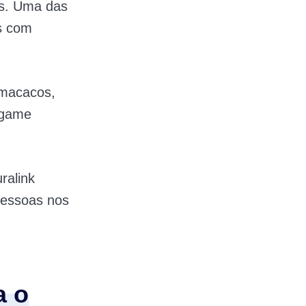
s. Uma das
s com
 macacos,
ogame
uralink
pessoas nos
a o