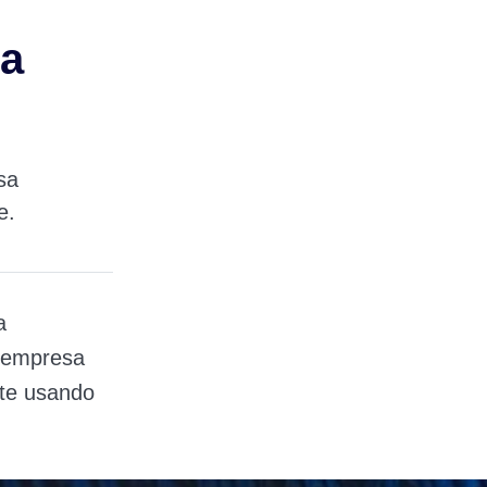
ta
sa
e.
a
a empresa
nte usando