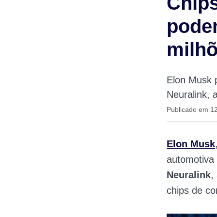
Chips
podem
milh
Elon Musk 
Neuralink, 
Publicado em 1
Elon Musk
automotiva
Neuralink
,
chips de co