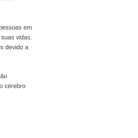
 pessoas em
suas vidas.
s devido a
são
no cérebro