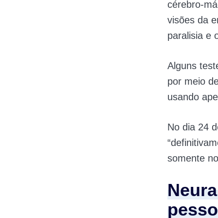
cérebro-má
visões da 
paralisia e
Alguns tes
por meio d
usando ape
No dia 24 d
“definitiva
somente no
Neura
pesso