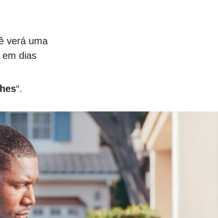
cê verá uma
o em dias
lhes
“.