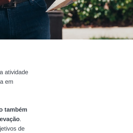
a atividade
ida em
po também
levação
.
etivos de