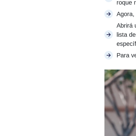
roque n
Agora,
Abrirá
lista d
especí
Para ve