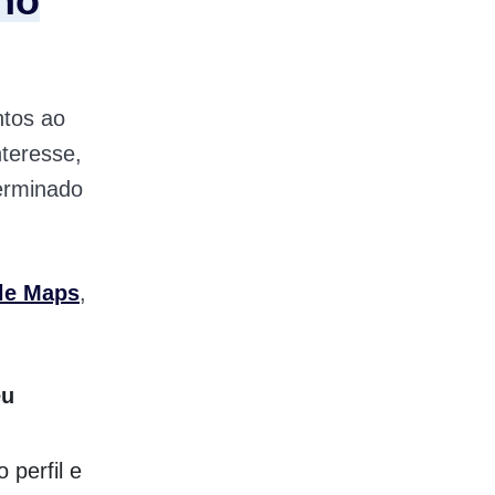
no
ntos ao
nteresse,
erminado
le Maps
,
eu
 perfil e