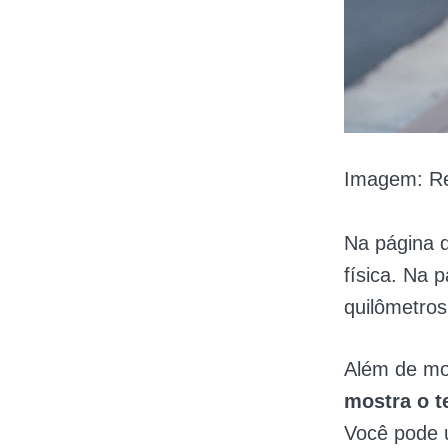
Imagem: Re
Na página d
física. Na p
quilômetros
Além de mos
mostra o t
Você pode 