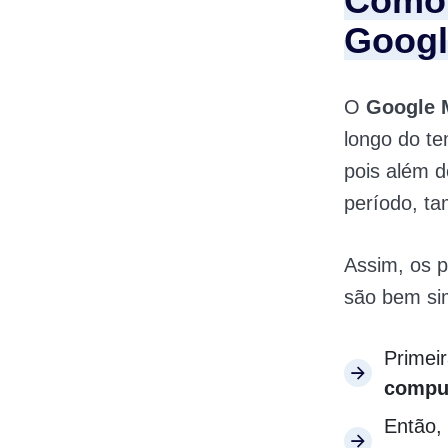
Como 
Googl
O
Google 
longo do te
pois além 
período, ta
Assim, os 
são bem si
Primei
compu
Então, 