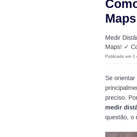
Como 
Maps
Medir Dist
Maps! ✓ Co
Publicado em 1
Se orientar
principalme
preciso. Po
medir dist
questão, o 