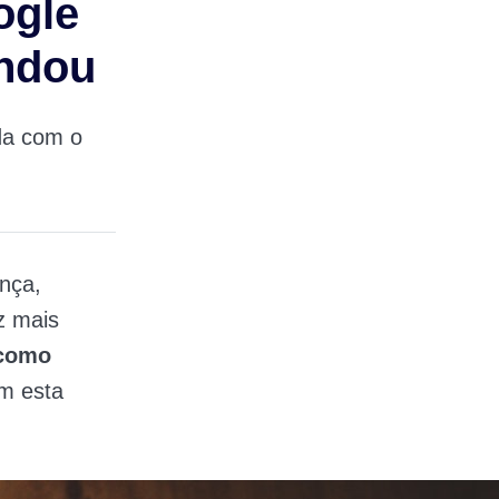
ogle
ndou
da com o
ança,
z mais
como
om esta