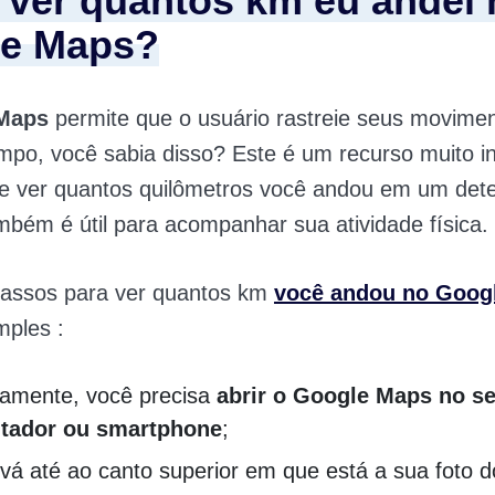
ver quantos km eu andei 
e Maps?
Maps
permite que o usuário rastreie seus movime
mpo, você sabia disso? Este é um recurso muito i
de ver quantos quilômetros você andou em um det
mbém é útil para acompanhar sua atividade física.
passos para ver quantos km
você andou no Goog
mples :
ramente, você precisa
abrir o Google Maps no s
tador ou smartphone
;
vá até ao canto superior em que está a sua foto do