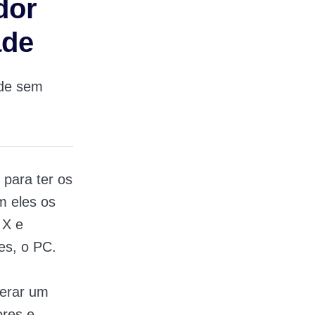
dor
ade
ade sem
!
 para ter os
m eles os
 X e
es, o PC.
gerar um
ores e