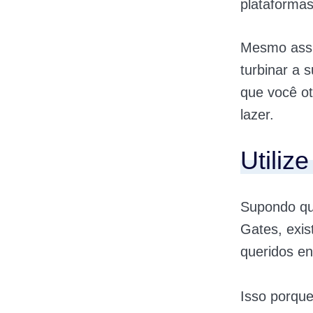
plataforma
Mesmo assi
turbinar a
que você ot
lazer.
Utiliz
Supondo que
Gates, exi
queridos en
Isso porque