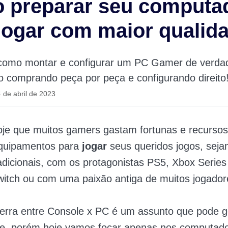
 preparar seu computa
jogar com maior qualid
como montar e configurar um PC Gamer de verd
o comprando peça por peça e configurando direito
 de abril de 2023
je que muitos gamers gastam fortunas e recursos
quipamentos para
jogar
seus queridos jogos, seja
adicionais, com os protagonistas PS5, Xbox Series
itch ou com uma paixão antiga de muitos jogador
uerra entre Console x PC é um assunto que pode 
ele, porém hoje vamos focar apenas nos computad