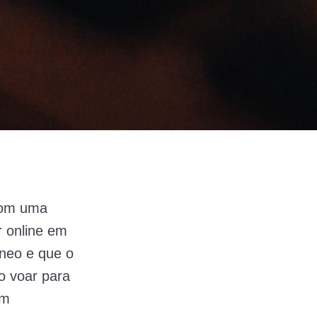
 com uma
r online em
âneo e que o
ão voar para
em