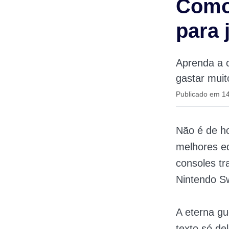
Como
para 
Aprenda a 
gastar muit
Publicado em 14
Não é de ho
melhores e
consoles tr
Nintendo Sw
A eterna g
texto só d