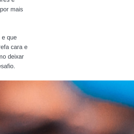
por mais
 e que
efa cara e
mo deixar
safio.