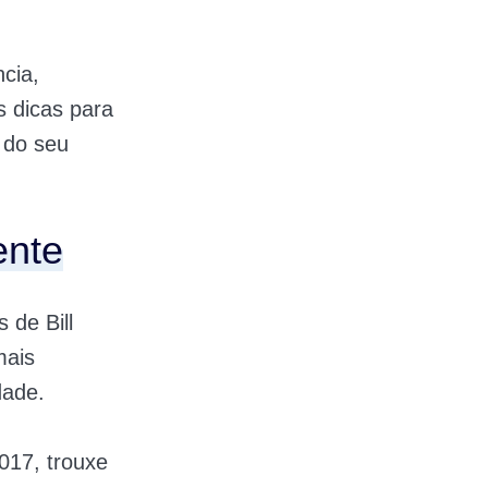
cia,
 dicas para
 do seu
ente
 de Bill
mais
dade.
017, trouxe