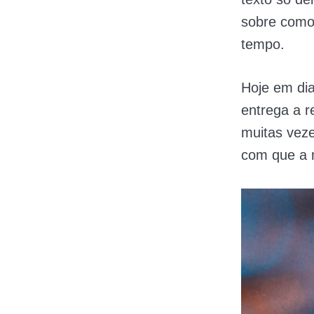
sobre como
tempo.
Hoje em di
entrega a r
muitas veze
com que a m