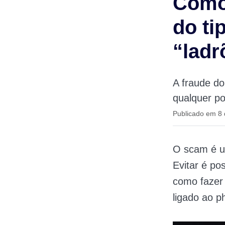
Como 
do ti
“ladr
A fraude do
qualquer po
Publicado em 8
O scam é um
Evitar é po
como fazer
ligado ao p