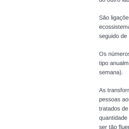
São ligaçõe
ecossistema
seguido de
Os números
tipo anual
semana).
As transfor
pessoas ao
tratados de
quantidade
ser tão flu