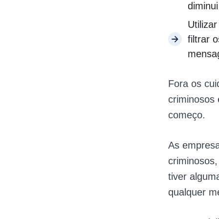
diminu
Utiliz
filtrar
mensa
Fora os cui
criminosos
começo.
As empresa
criminosos,
tiver algum
qualquer m