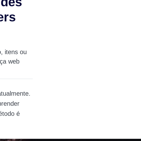
udes
ers
, itens ou
nça web
atualmente.
prender
étodo é