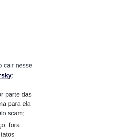
o cair nesse
rsky
:
r parte das
ma para ela
elo scam;
o, fora
ntatos