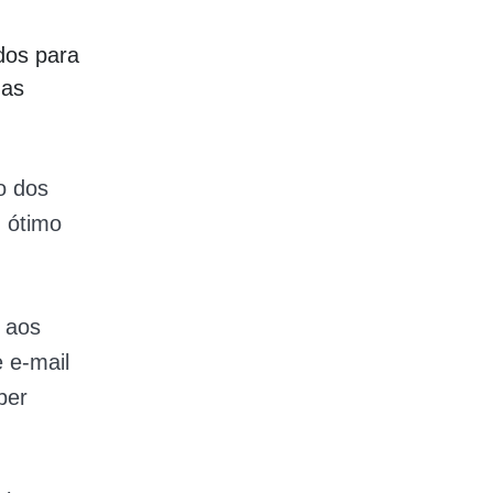
dos para
das
o dos
 ótimo
 aos
 e-mail
ber