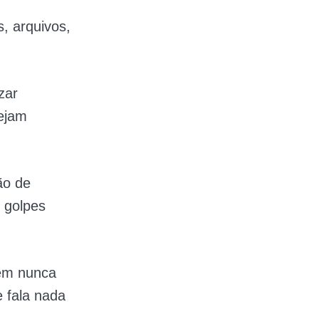
s, arquivos,
zar
sejam
ão de
 golpes
uem nunca
 fala nada