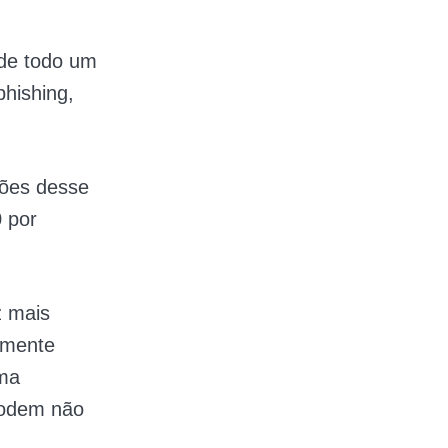
 de todo um
hishing,
ções desse
 por
z mais
emente
uma
podem não