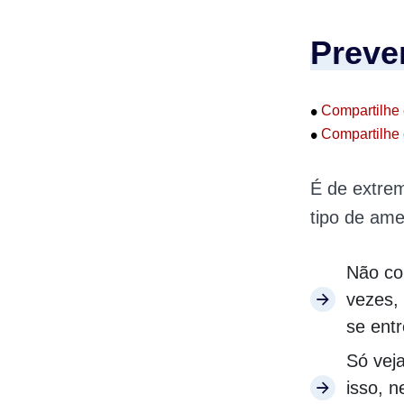
Preve
•
Compartilhe 
•
Compartilhe 
É de extrem
tipo de ame
Não co
vezes,
se entr
Só vej
isso, n