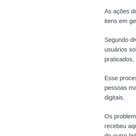
As ações do
itens em ge
Segundo div
usuários so
praticados, 
Esse proces
pessoas mai
digitais.
Os problem
recebeu aqu
do outro la