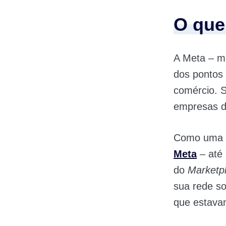
O que
A Meta – m
dos pontos 
comércio. S
empresas d
Como uma e
Meta
– até
do
Marketp
sua rede so
que estava