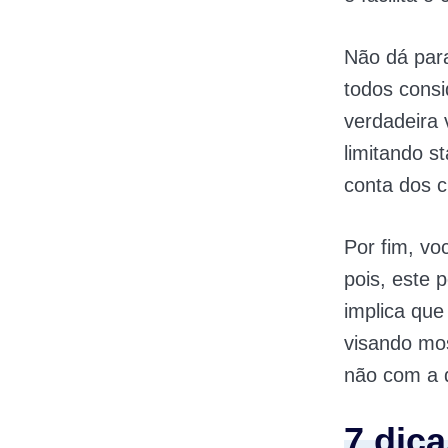
Não dá par
todos cons
verdadeira 
limitando s
conta dos c
Por fim, v
pois, este p
implica que 
visando mos
não com a 
7 dic