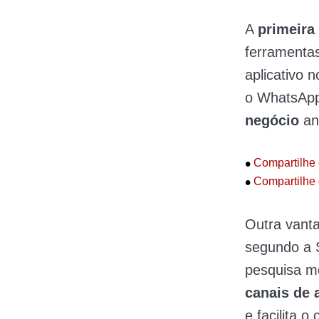
A
primeira
ferramentas
aplicativo 
o WhatsApp
negócio
an
•
Compartilhe 
•
Compartilhe 
Outra vant
segundo a 
pesquisa m
canais de 
e facilita o 