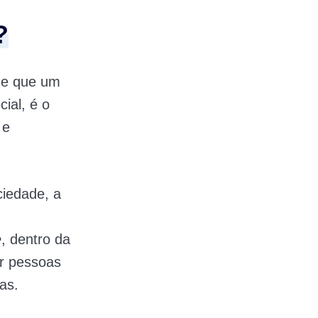
?
de que um
ial, é o
 e
iedade, a
e
, dentro da
ar pessoas
as.