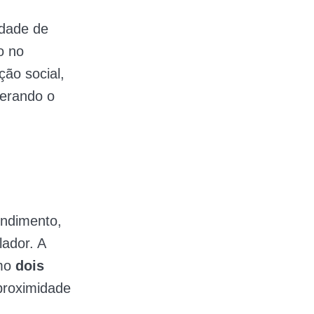
idade de
o no
ção social,
derando o
endimento,
ador. A
imo
dois
proximidade