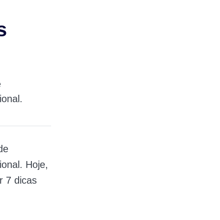
s
e
onal.
de
onal. Hoje,
r 7 dicas