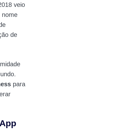
2018 veio
o nome
 de
ação de
imidade
mundo.
ness
para
erar
sApp