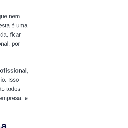
 que nem
 esta é uma
da, ficar
nal, por
ofissional
,
io. Isso
são todos
 empresa, e
 a