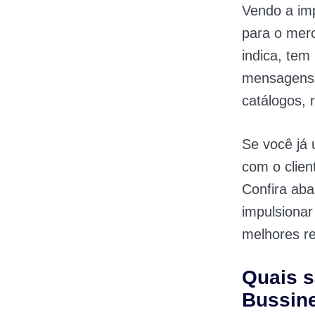
Vendo a imp
para o mer
indica, tem 
mensagens,
catálogos, 
Se você já
com o clien
Confira ab
impulsionar
melhores re
Quais s
Bussin