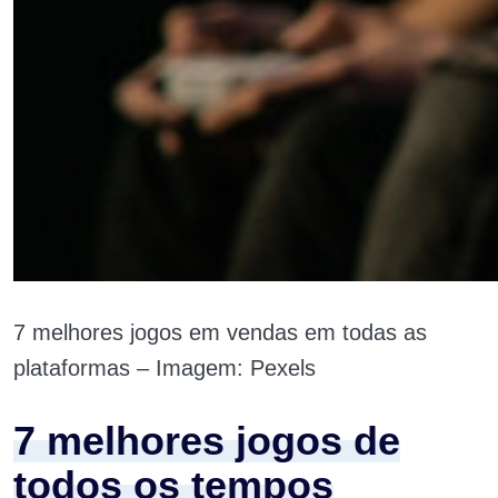
7 melhores jogos em vendas em todas as
plataformas – Imagem: Pexels
7 melhores jogos de
todos os tempos