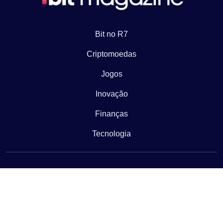
Bit no R7
Criptomoedas
Jogos
Inovação
Finanças
Tecnologia