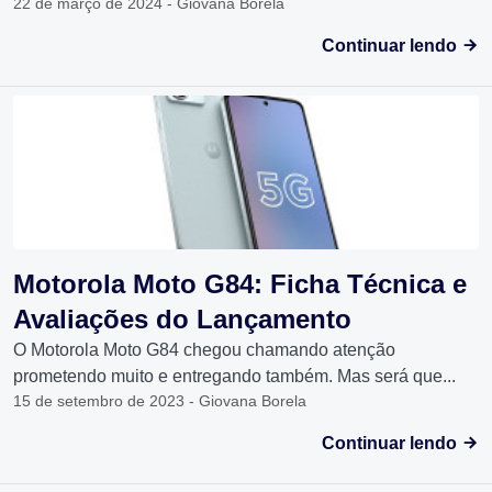
22 de março de 2024 - Giovana Borela
Continuar lendo
Motorola Moto G84: Ficha Técnica e
Avaliações do Lançamento
O Motorola Moto G84 chegou chamando atenção
prometendo muito e entregando também. Mas será que...
15 de setembro de 2023 - Giovana Borela
Continuar lendo