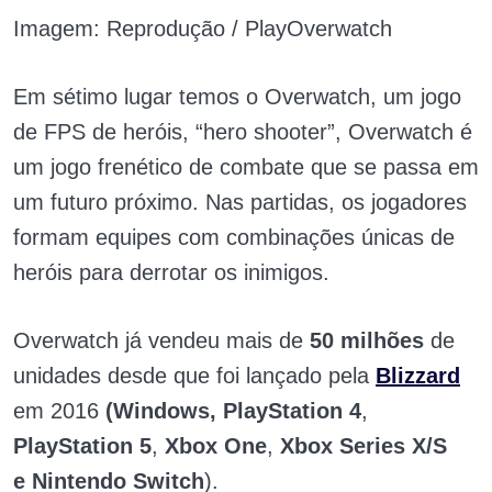
Imagem: Reprodução / PlayOverwatch
Em sétimo lugar temos o Overwatch, um jogo
de FPS de heróis, “hero shooter”, Overwatch é
um jogo frenético de combate que se passa em
um futuro próximo. Nas partidas, os jogadores
formam equipes com combinações únicas de
heróis para derrotar os inimigos.
Overwatch já vendeu mais de
50 milhões
de
unidades desde que foi lançado pela
Blizzard
em 2016
(Windows,
PlayStation 4
,
PlayStation 5
,
Xbox One
,
Xbox Series X/S
e
Nintendo Switch
).