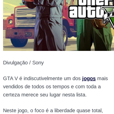
Divulgação / Sony
GTA V é indiscutivelmente um dos
jogos
mais
vendidos de todos os tempos e com toda a
certeza merece seu lugar nesta lista.
Neste jogo, o foco é a liberdade quase total,