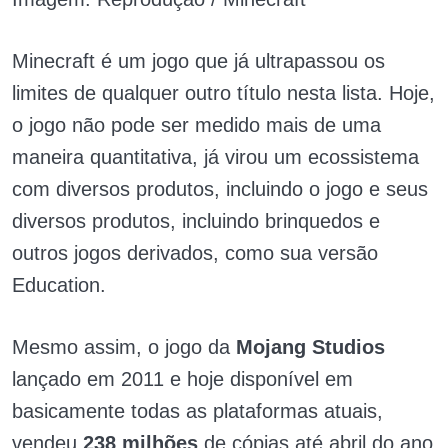
Minecraft é um jogo que já ultrapassou os
limites de qualquer outro título nesta lista. Hoje,
o jogo não pode ser medido mais de uma
maneira quantitativa, já virou um ecossistema
com diversos produtos, incluindo o jogo e seus
diversos produtos, incluindo brinquedos e
outros jogos derivados, como sua versão
Education.
Mesmo assim, o jogo da
Mojang Studios
lançado em 2011 e hoje disponível em
basicamente todas as plataformas atuais,
vendeu
238 milhões
de cópias até abril do ano