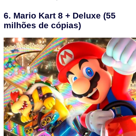
6. Mario Kart 8 + Deluxe
(55
milhões de cópias)