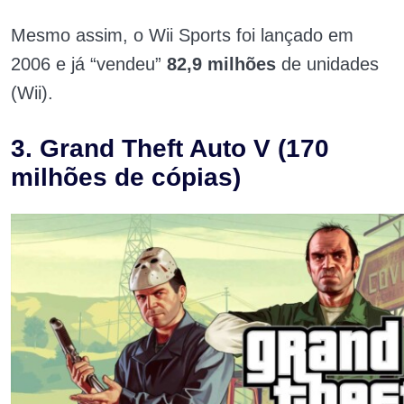
Mesmo assim, o Wii Sports foi lançado em
2006 e já “vendeu”
82,9 milhões
de unidades
(Wii).
3. Grand Theft Auto V
(170
milhões de cópias)