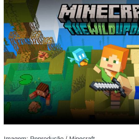
Imagem: Reprodução / Minecraft