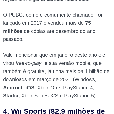
O PUBG, como é comumente chamado, foi
lançado em 2017 e vendeu mais de
75
milhões
de cópias até dezembro do ano
passado.
Vale mencionar que em janeiro deste ano ele
virou
free-to-play
, e sua versão mobile, que
também é gratuita, já tinha mais de 1 bilhão de
downloads em março de 2021 (Windows,
Android
,
iOS
, Xbox One, PlayStation 4,
Stadia,
Xbox Series X/S e PlayStation 5).
4. Wii Sports
(82,9 milhões de