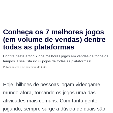
Conheça os 7 melhores jogos
(em volume de vendas) dentre
todas as plataformas
Confira neste artigo 7 dos melhores jogos em vendas de todos os
tempos. Essa lista inclui jogos de todas as plataformas!
Publicado em 5 de setembro de 2022
Hoje, bilhões de pessoas jogam videogame
mundo afora, tornando os jogos uma das
atividades mais comuns. Com tanta gente
jogando, sempre surge a dúvida de quais são