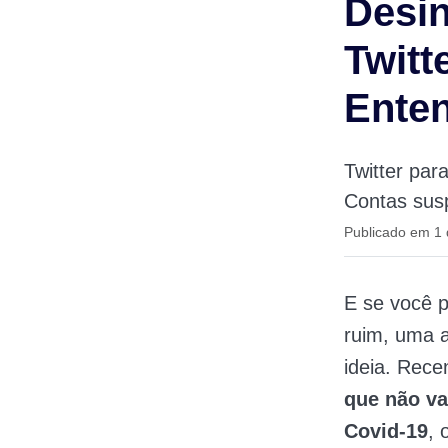
Desin
Twitt
Enten
Twitter par
Contas sus
Publicado em 1
E se você 
ruim, uma a
ideia. Rece
que não va
Covid-19
, 