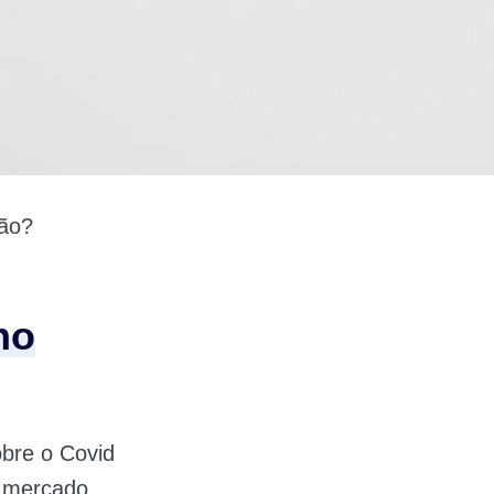
ção?
no
obre o Covid
 mercado,