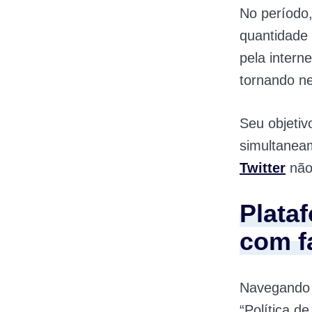
No período,
quantidade
pela intern
tornando n
Seu objetiv
simultaneam
Twitter
não
Plata
com f
Navegando
“Política d