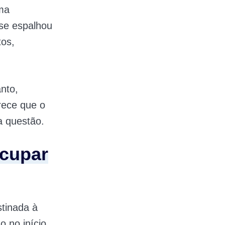
uma
se espalhou
tos,
nto,
rece que o
a questão.
ocupar
stinada à
 no início,