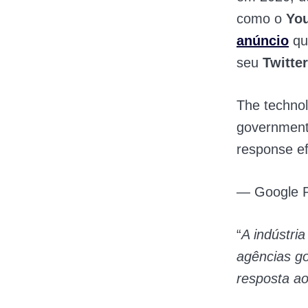
como o
You
anúncio
qu
seu
Twitter
The technol
government
response ef
— Google P
“
A indústri
agências g
resposta a