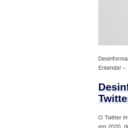
Desinformaç
Entenda! –
Desin
Twitte
O Twitter i
em 2020, d