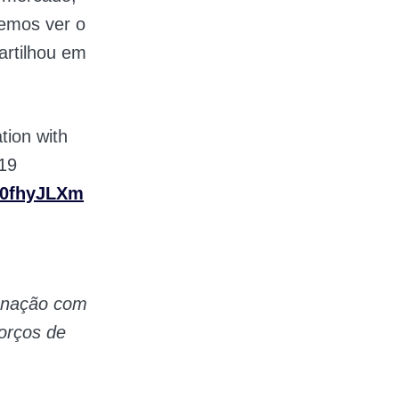
emos ver o
rtilhou em
tion with
19
Xn0fhyJLXm
denação com
orços de