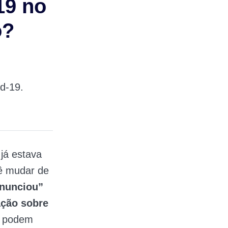
19 no
o?
id-19.
já estava
cê mudar de
anunciou”
ação sobre
ra podem