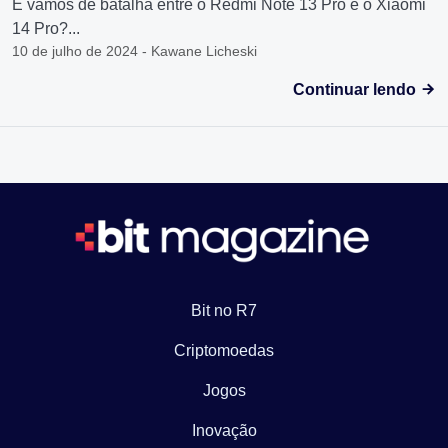
E vamos de batalha entre o Redmi Note 13 Pro e o Xiaomi
14 Pro?...
10 de julho de 2024 - Kawane Licheski
Continuar lendo
Bit no R7
Criptomoedas
Jogos
Inovação