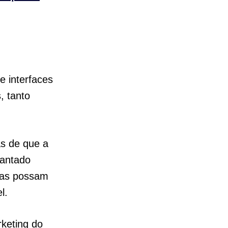
e interfaces
, tanto
s de que a
lantado
oas possam
l.
keting do