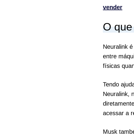
vender
O que 
Neuralink é
entre máqu
físicas qua
Tendo ajud
Neuralink, 
diretament
acessar a r
Musk també