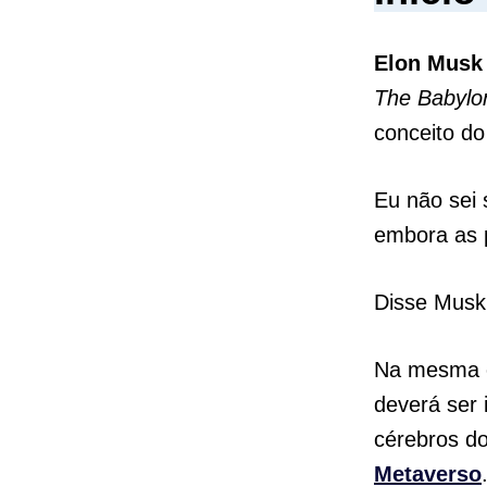
Elon Musk
The Babylo
conceito d
Eu não sei 
embora as 
Disse Musk
Na mesma en
deverá ser 
cérebros do
Metaverso