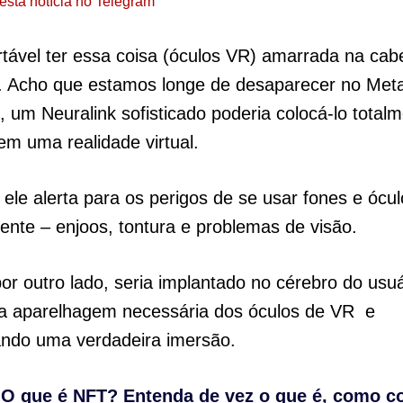
esta notícia no Telegram
tável ter essa coisa (óculos VR) amarrada na cab
. Acho que estamos longe de desaparecer no Meta
, um Neuralink sofisticado poderia colocá-lo totalm
em uma realidade virtual.
 ele alerta para os perigos de se usar fones e ócu
nte – enjoos, tontura e problemas de visão.
por outro lado, seria implantado no cérebro do usuá
 a aparelhagem necessária dos óculos de VR e
ando uma verdadeira imersão.
:
O que é NFT? Entenda de vez o que é, como c