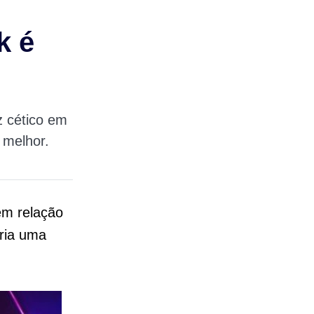
k é
z cético em
 melhor.
em relação
eria uma