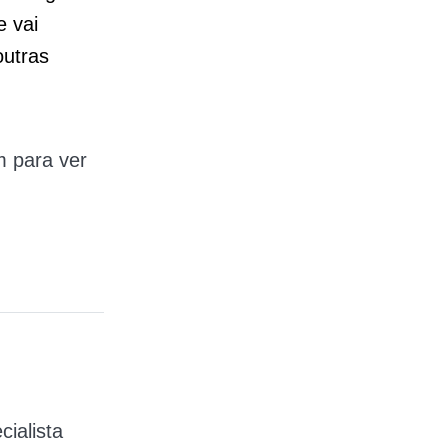
e vai
outras
m para ver
cialista