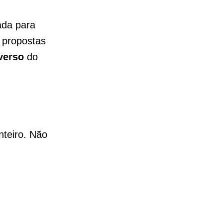
ada para
o propostas
verso
do
nteiro. Não