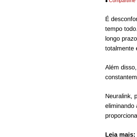
•
Compartilhe 
É desconfor
tempo todo
longo prazo
totalmente 
Além disso,
constanteme
Neuralink, 
eliminando
proporcion
Leia mais