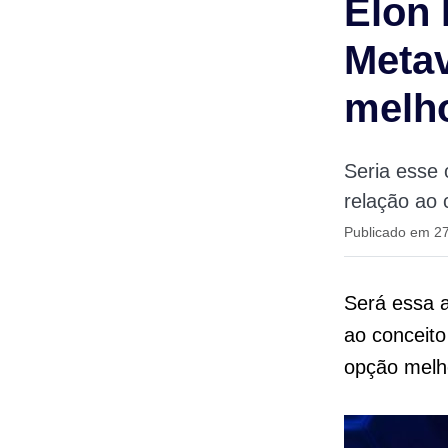
Elon
Metav
melh
Seria esse 
relação ao 
Publicado em 2
Será essa 
ao conceito
opção melh