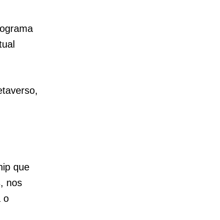
programa
tual
etaverso,
hip que
, nos
 o