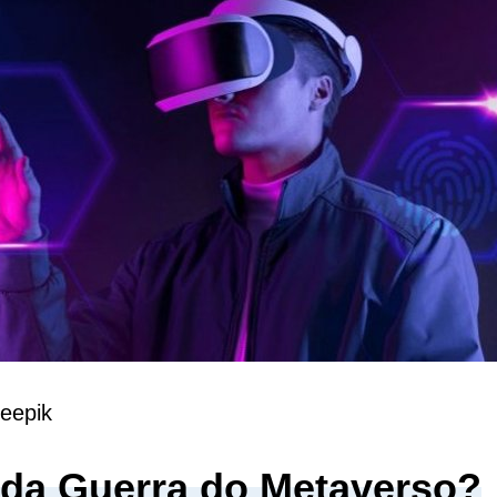
eepik
o da Guerra do Metaverso?