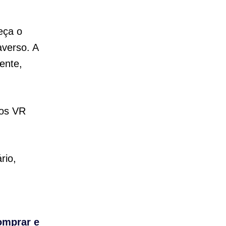
eça o
verso. A
ente,
los VR
rio,
omprar e