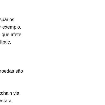
suários
r exemplo,
 que afete
iptic.
omoedas são
chain via
esta a