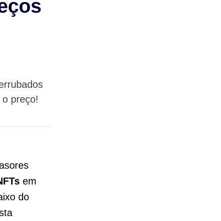
reços
errubados
 o preço!
vasores
NFTs
em
aixo do
sta