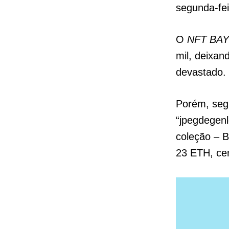
segunda-fei
O
NFT BA
mil, deixan
devastado.
Porém, seg
“jpegdegenl
coleção – 
23 ETH, cer