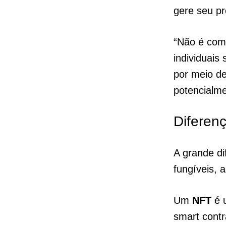
gere seu pr
“Não é com
individuai
por meio de
potencialme
Diferen
A grande di
fungíveis, 
Um
NFT
é u
smart contr