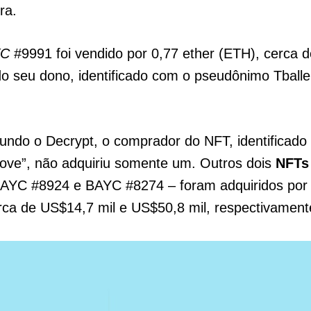
ra.
YC
#9991 foi vendido por 0,77 ether (ETH), cerca 
do seu dono, identificado com o pseudônimo Tballer
undo o Decrypt, o comprador do NFT, identificad
ove”, não adquiriu somente um. Outros dois
NFTs
BAYC #8924 e BAYC #8274 – foram adquiridos por
ca de US$14,7 mil e US$50,8 mil, respectivament