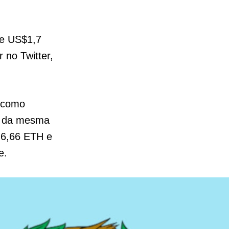
de US$1,7
 no Twitter,
o como
da mesma
 6,66 ETH e
e.