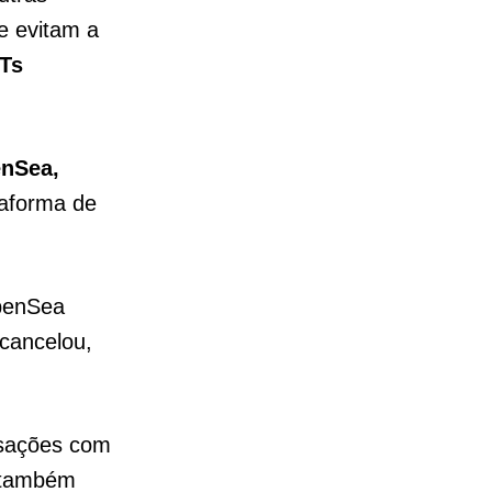
e evitam a
Ts
nSea,
taforma de
OpenSea
cancelou,
nsações com
e também