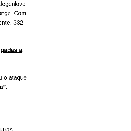
degenlove
Kongz. Com
ente, 332
igadas a
u o ataque
a”.
utras