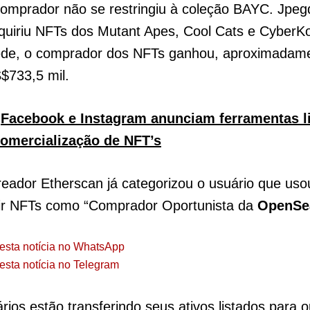
mprador não se restringiu à coleção BAYC. Jpeg
uiriu NFTs dos Mutant Apes, Cool Cats e Cyber
rede, o comprador dos NFTs ganhou, aproximadam
$733,5 mil.
:
Facebook e Instagram anunciam ferramentas l
comercialização de NFT’s
reador Etherscan já categorizou o usuário que uso
rir NFTs como “Comprador Oportunista da
OpenSe
esta notícia no WhatsApp
esta notícia no Telegram
rios estão transferindo seus ativos listados para o