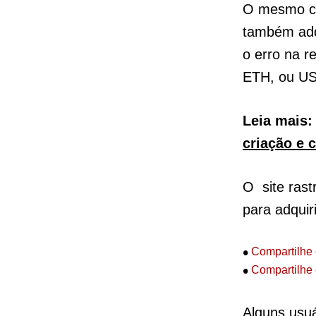
O mesmo co
também adq
o erro na 
ETH, ou US
Leia mais
criação e 
O site rast
para adqui
•
Compartilhe 
•
Compartilhe 
Alguns usuá