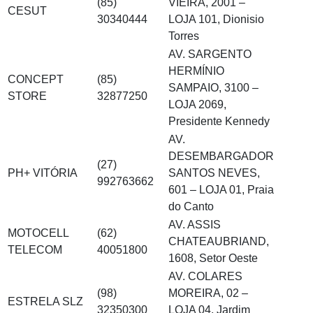
(85)
VIEIRA, 2001 –
CESUT
30340444
LOJA 101, Dionisio
Torres
AV. SARGENTO
HERMÍNIO
CONCEPT
(85)
SAMPAIO, 3100 –
STORE
32877250
LOJA 2069,
Presidente Kennedy
AV.
DESEMBARGADOR
(27)
PH+ VITÓRIA
SANTOS NEVES,
992763662
601 – LOJA 01, Praia
do Canto
AV. ASSIS
MOTOCELL
(62)
CHATEAUBRIAND,
TELECOM
40051800
1608, Setor Oeste
AV. COLARES
(98)
MOREIRA, 02 –
ESTRELA SLZ
32350300
LOJA 04, Jardim