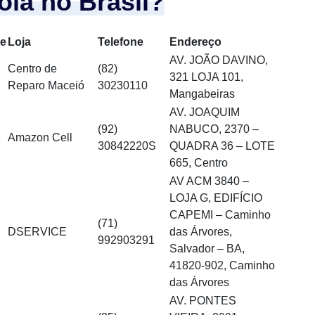
ola no Brasil?
de
Loja
Telefone
Endereço
AV. JOÃO DAVINO,
Centro de
(82)
321 LOJA 101,
Reparo Maceió
30230110
Mangabeiras
AV. JOAQUIM
(92)
NABUCO, 2370 –
Amazon Cell
30842220S
QUADRA 36 – LOTE
665, Centro
AV ACM 3840 –
LOJA G, EDIFÍCIO
CAPEMI – Caminho
(71)
DSERVICE
das Árvores,
992903291
Salvador – BA,
41820-902, Caminho
das Árvores
AV. PONTES