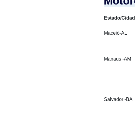
Motor
Estado/Cida
Maceió-AL
Manaus -AM
Salvador -BA