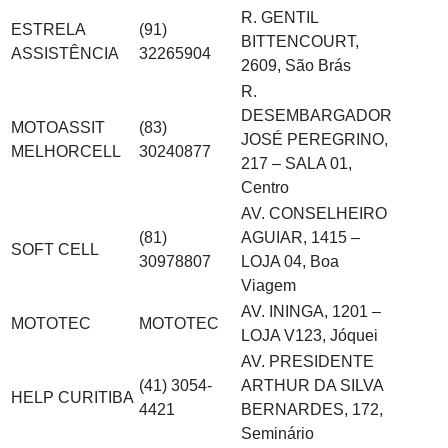
R. GENTIL
ESTRELA
(91)
BITTENCOURT,
ASSISTÊNCIA
32265904
2609, São Brás
R.
DESEMBARGADOR
MOTOASSIT
(83)
JOSÉ PEREGRINO,
MELHORCELL
30240877
217 – SALA 01,
Centro
AV. CONSELHEIRO
(81)
AGUIAR, 1415 –
SOFT CELL
30978807
LOJA 04, Boa
Viagem
AV. ININGA, 1201 –
MOTOTEC
MOTOTEC
LOJA V123, Jóquei
AV. PRESIDENTE
(41) 3054-
ARTHUR DA SILVA
HELP CURITIBA
4421
BERNARDES, 172,
Seminário