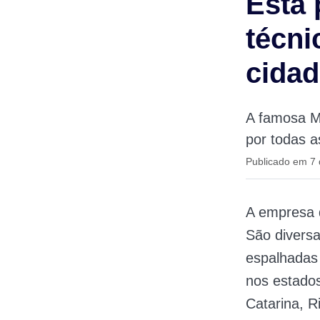
Está 
técni
cidad
A famosa Mo
por todas a
Publicado em 7 
A empresa 
São diversa
espalhadas 
nos estados
Catarina, R