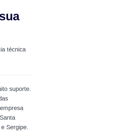
 sua
ia técnica
to suporte.
das
a empresa
 Santa
 e Sergipe.