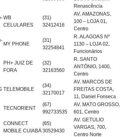
Renascência
AV. AMAZONAS,
e-
WB
(31)
100 – LOJA 01,
CELULARES
32412416
Centro
R. ALAGOAS Nº
e-
(31)
MY PHONE
1130 – LOJA 02,
32254841
Funcionários
R. SANTO
PH+ JUIZ DE
(32)
ANTÔNIO, 1400,
FORA
32163560
Centro
AV. MARCOS DE
(34)
G
TELEMOBILE
FREITAS COSTA,
32170017
11, Daniel Fonseca
(67)
AV. MATO GROSSO,
TECNORIENT
992733535
601, Centro
AV. GETULIO
CONNECT
(65)
VARGAS, 700,
MOBILE CUIABÁ
30529430
Centro Norte