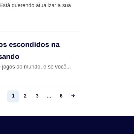
Está querendo atualizar a sua
s escondidos na
usando
 jogos do mundo, e se você...
1
2
3
…
6