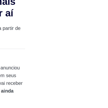
mais
 aí
 partir de
 anunciou
m seus
vai receber
 ainda