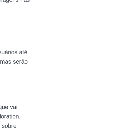
suários até
iomas serão
que vai
oration.
s sobre