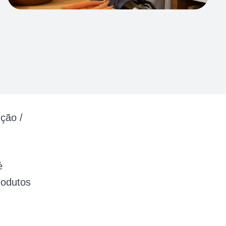
ção /
é
rodutos