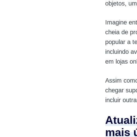
objetos, u
Imagine ent
cheia de pr
popular a t
incluindo a
em lojas onl
Assim como 
chegar sup
incluir outr
Atual
mais ú