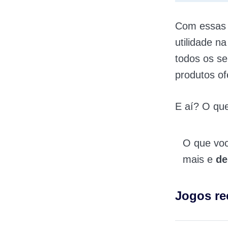
Com essas a
utilidade n
todos os se
produtos of
E aí? O qu
O que vo
mais e
de
Jogos r