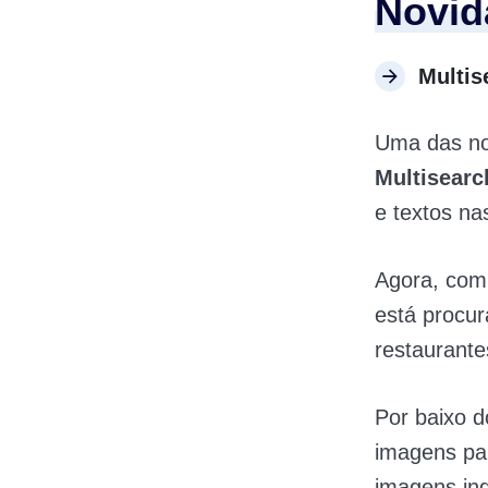
Novid
Multis
Uma das no
Multisearc
e textos na
Agora, com 
está procur
restaurante
Por baixo 
imagens par
imagens in