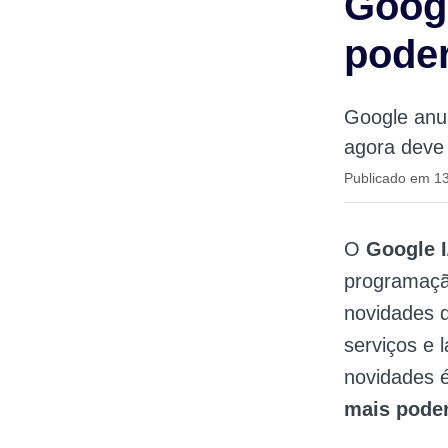
Googl
poder
Google anun
agora deve 
Publicado em 1
O
Google 
programaçã
novidades d
serviços e 
novidades 
mais pode