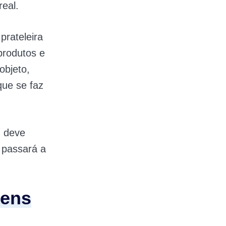
eal.
prateleira
 produtos e
objeto,
que se faz
n deve
 passará a
Lens