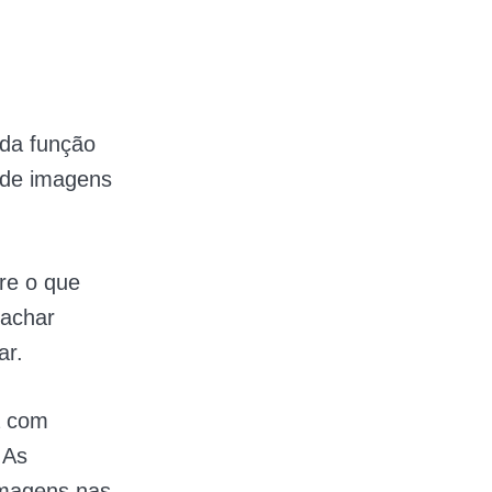
da função
m de imagens
tre o que
 achar
ar.
a com
 As
imagens nas