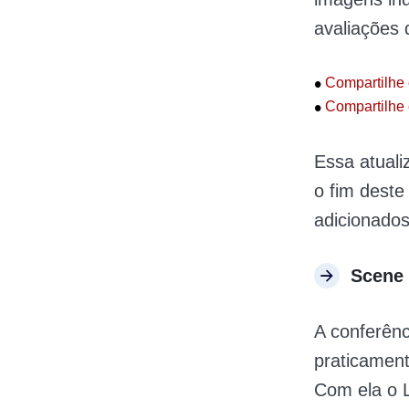
avaliações
•
Compartilhe 
•
Compartilhe 
Essa atuali
o fim deste
adicionados
Scene 
A conferênc
praticament
Com ela o L