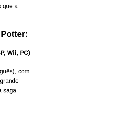
s que a
Potter:
P, Wii, PC)
uguês), com
 grande
a saga.