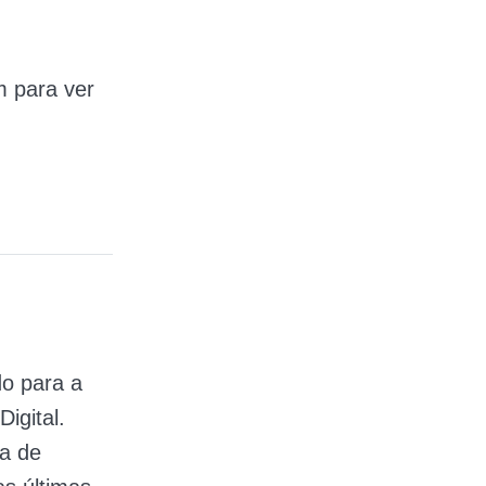
m para ver
o para a
igital.
a de