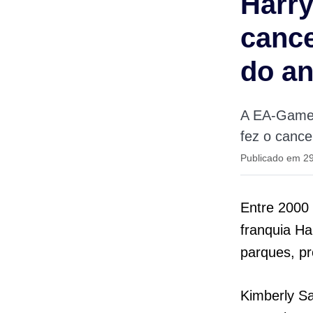
Harry
cance
do a
A EA-Games 
fez o cance
Publicado em 2
Entre 2000
franquia Ha
parques, pr
Kimberly Sa