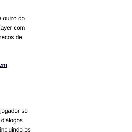
e outro do
player com
necos de
 em
 jogador se
 diálogos
incluindo os