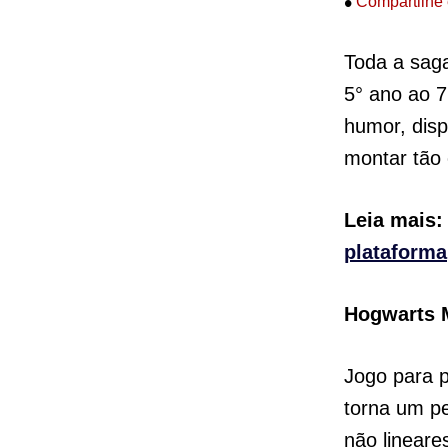
•
Compartilhe 
Toda a saga
5° ano ao 7
humor, dis
montar tão
Leia mais
plataforma
Hogwarts M
Jogo para p
torna um pe
não lineare