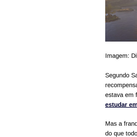
Imagem: Di
Segundo Sal
recompensa
estava em f
estudar e
Mas a franq
do que todo