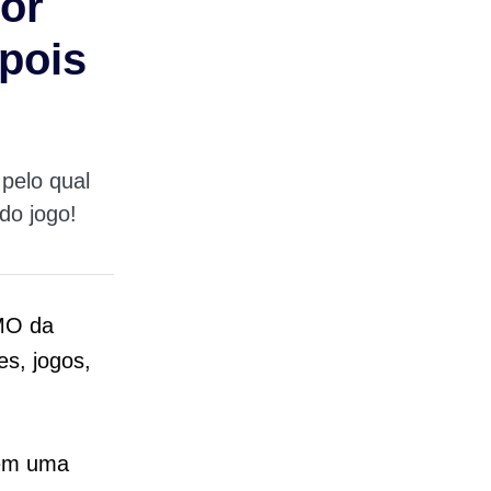
por
pois
pelo qual
do jogo!
MMO da
es, jogos,
 em uma