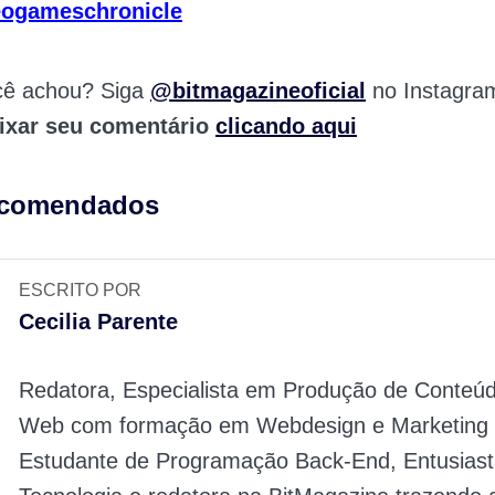
eogameschronicle
cê achou? Siga
@bitmagazineoficial
no Instagra
ixar seu comentário
clicando aqui
ecomendados
ESCRITO POR
Cecilia Parente
Redatora, Especialista em Produção de Conteúd
Web com formação em Webdesign e Marketing D
Estudante de Programação Back-End, Entusiast