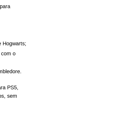
para
e Hogwarts;
o com o
mbledore.
ara PS5,
os, sem