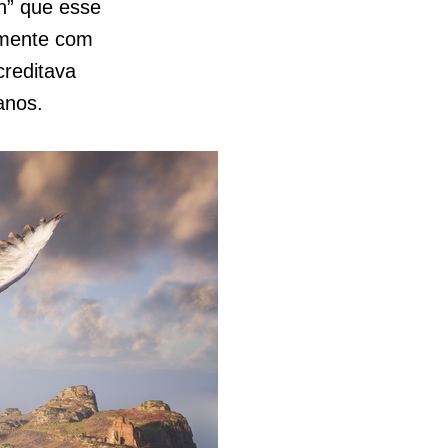
n” que esse
lmente com
reditava
anos.