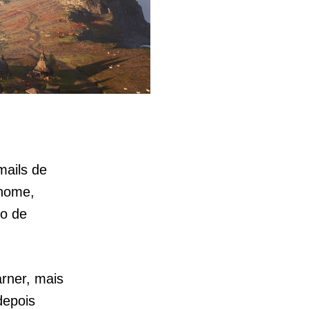
mails de
 nome,
ho de
rner, mais
depois