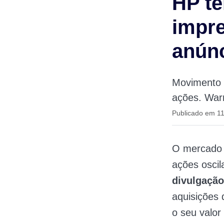
HP te
impre
anún
Movimento d
ações. Warr
Publicado em 11
O mercado f
ações oscil
divulgação
aquisições
o seu valor