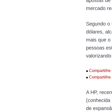
apostas de 
mercado rea
Segundo o
dólares, al
mais que o 
pessoas es
valorizando
•
Compartilhe 
•
Compartilhe 
A HP, rece
(conhecida 
de expansão