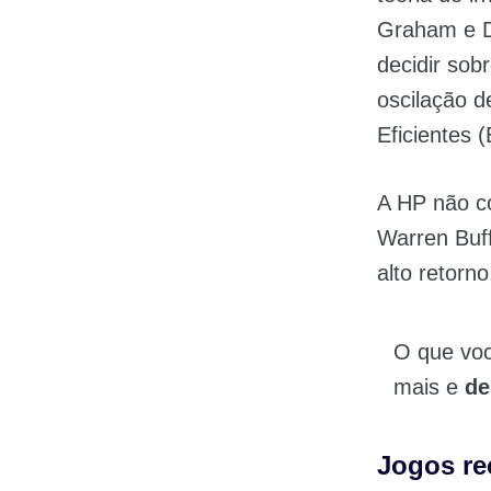
Graham e D
decidir sob
oscilação d
Eficientes 
A HP não c
Warren Buf
alto retorn
O que vo
mais e
de
Jogos r