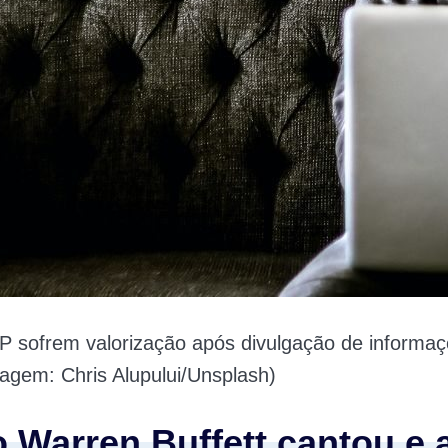
P sofrem valorização após divulgação de informa
agem: Chris Alupului/Unsplash)
o Warren Buffett cantou e 