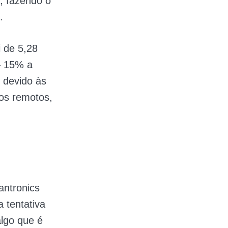
, fazendo o
.
i de 5,28
— 15% a
 devido às
os remotos,
antronics
 tentativa
lgo que é