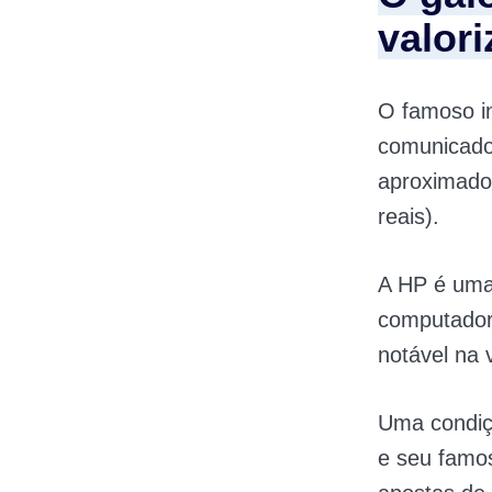
valor
O famoso in
comunicado
aproximado 
reais).
A HP é uma
computador
notável na 
Uma condiçã
e seu famo