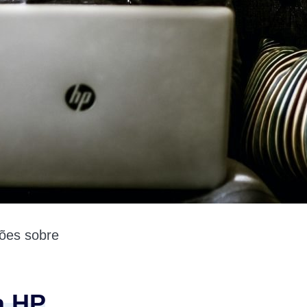
ções sobre
a HP