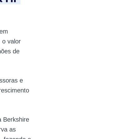
 em
 o valor
lhões de
ssoras e
rescimento
a Berkshire
rva as