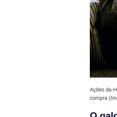
Ações da H
compra (Im
O gal