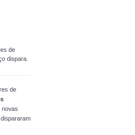
res de
ço dispara.
res de
ós
e novas
 dispararam