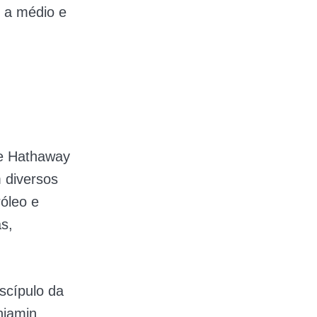
 a médio e
re Hathaway
 diversos
óleo e
s,
iscípulo da
njamin