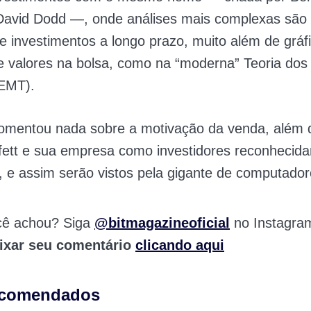
avid Dodd —, onde análises mais complexas são f
re investimentos a longo prazo, muito além de gráf
e valores na bolsa, como na “moderna” Teoria do
(EMT).
omentou nada sobre a motivação da venda, além d
fett e sua empresa como investidores reconhecid
o, e assim serão vistos pela gigante de computador
cê achou? Siga
@bitmagazineoficial
no Instagra
ixar seu comentário
clicando aqui
ecomendados