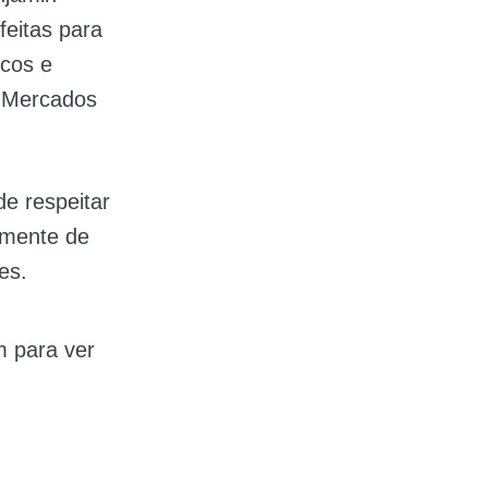
eitas para
icos e
s Mercados
e respeitar
amente de
es.
m para ver