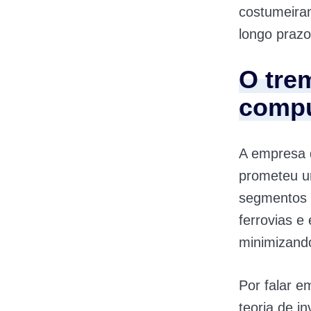
costumeira
longo prazo
O tre
compu
A empresa 
prometeu um
segmentos d
ferrovias e
minimizand
Por falar e
teoria de 