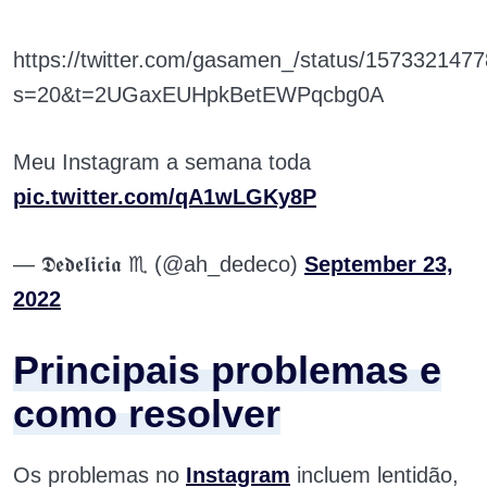
https://twitter.com/gasamen_/status/15733214
s=20&t=2UGaxEUHpkBetEWPqcbg0A
Meu Instagram a semana toda
pic.twitter.com/qA1wLGKy8P
— 𝕯𝖊𝖉𝖊𝖑𝖎𝖈𝖎𝖆 ♏ (@ah_dedeco)
September 23,
2022
Principais problemas e
como resolver
Os problemas no
Instagram
incluem lentidão,