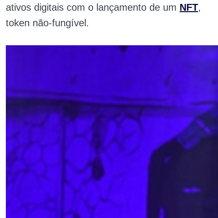
ativos digitais com o lançamento de um
NFT
,
token não-fungível.