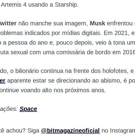
 Artemis 4 usando a Starship.
witter
não manche sua imagem,
Musk
enfrentou 
problemas indicados por mídias digitais. Em 2021, el
o a pessoa do ano e, pouco depois, veio à tona u
uta sexual com uma comissária de bordo em 2016
o, o bilionário continua na frente dos holofotes,
er
aparente estar se direcionando ao abismo, é po
ontinue voando alto nos próximos anos.
mações:
Space
cê achou? Siga
@bitmagazineoficial
no Instagra