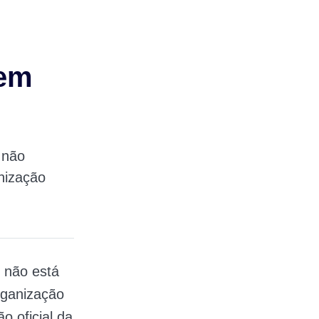
 em
 não
nização
 não está
rganização
 oficial da