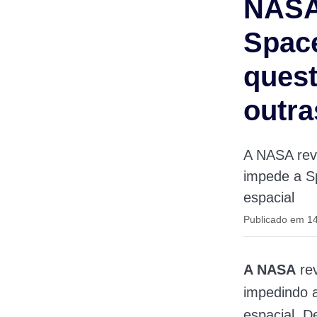
NASA
Space
quest
outr
A NASA rev
impede a S
espacial
Publicado em 1
A NASA
rev
impedindo 
espacial. D