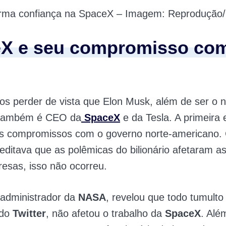
rma confiança na SpaceX – Imagem: Reprodução/
X e seu compromisso co
s perder de vista que Elon Musk, além de ser o 
, também é CEO da
SpaceX
e da Tesla. A primeira
s compromissos com o governo norte-americano.
editava que as polêmicas do bilionário afetaram a
resas, isso não ocorreu.
, administrador da
NASA
, revelou que todo tumulto
 do
Twitter
, não afetou o trabalho da
SpaceX
. Alé