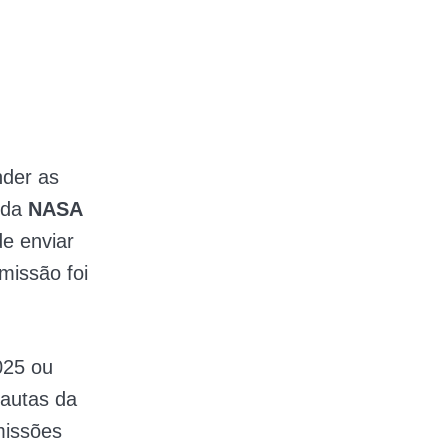
nder as
 da
NASA
e enviar
missão foi
025 ou
nautas da
missões