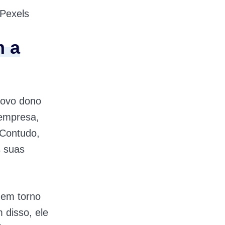
Pexels
m a
novo dono
 empresa,
 Contudo,
s suas
 em torno
m disso, ele