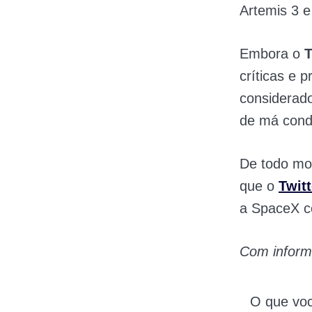
Artemis 3 e
Embora o
T
críticas e 
considerad
de má cond
De todo mod
que o
Twitt
a SpaceX c
Com infor
O que vo