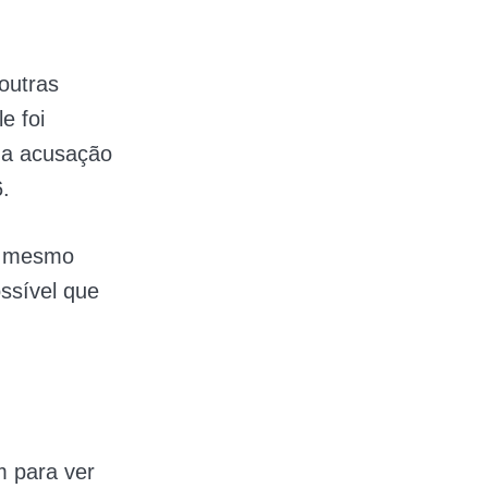
outras
e foi
ma acusação
.
 e mesmo
ssível que
m para ver