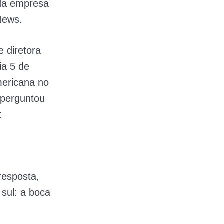
 da empresa
News.
e diretora
a 5 de
mericana no
 perguntou
:
resposta,
sul: a boca