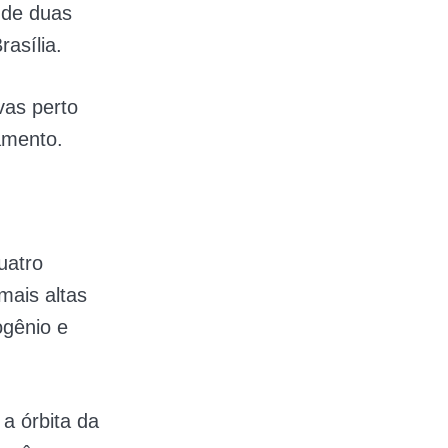
 de duas
asília.
vas perto
amento.
uatro
ais altas
ogênio e
 a órbita da