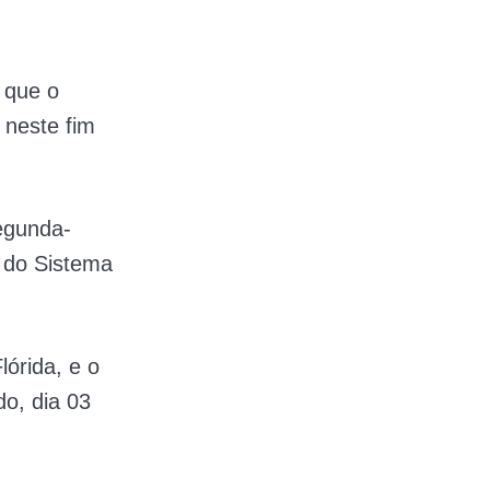
 que o
 neste fim
segunda-
s do Sistema
órida, e o
do, dia 03