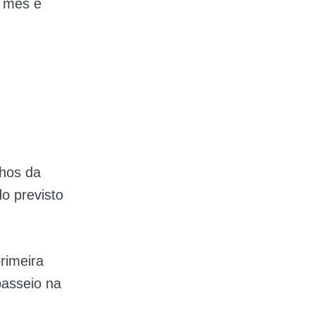
m mês e
lhos da
o previsto
rimeira
passeio na