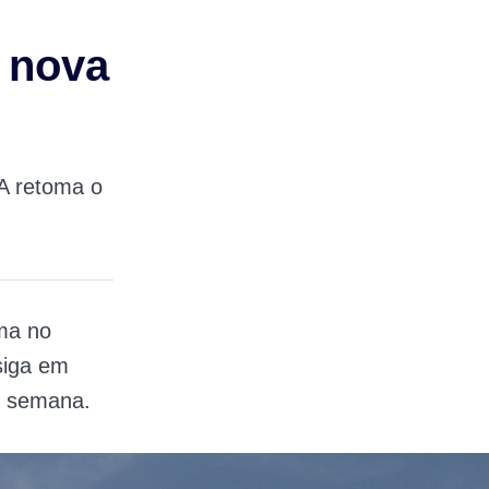
a nova
A retoma o
ema no
siga em
e semana.