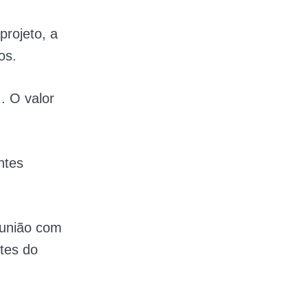
projeto, a
os.
. O valor
ntes
eunião com
tes do