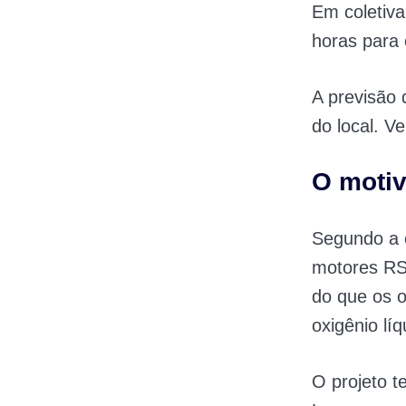
Em coletiv
horas para 
A previsão 
do local. V
O moti
Segundo a c
motores RS
do que os o
oxigênio líq
O projeto t