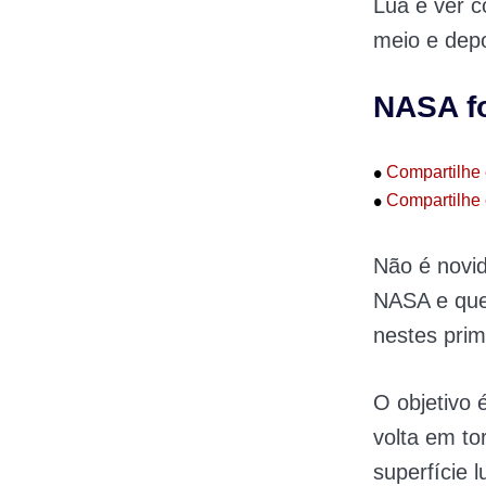
Lua e ver 
meio e depo
NASA f
•
Compartilhe 
•
Compartilhe 
Não é novi
NASA e que
nestes pri
O objetivo 
volta em to
superfície l