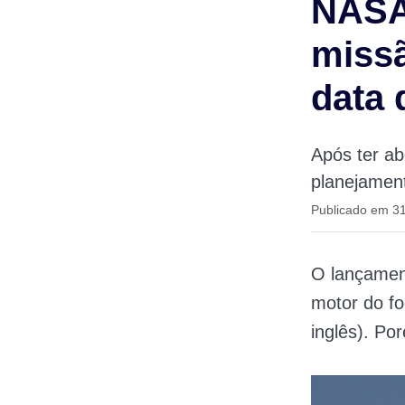
NASA 
missã
data 
Após ter a
planejament
Publicado em 3
O lançament
motor do f
inglês). Po