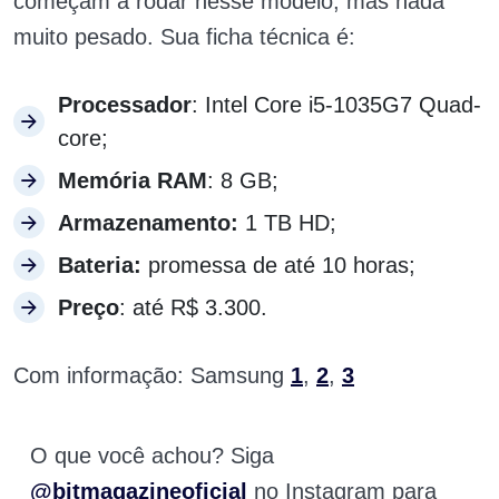
começam a rodar nesse modelo, mas nada
muito pesado. Sua ficha técnica é:
Processador
: Intel Core i5-1035G7 Quad-
core;
Memória RAM
: 8 GB;
Armazenamento:
1 TB HD;
Bateria:
promessa de até 10 horas;
Preço
: até R$ 3.300.
Com informação: Samsung
1
,
2
,
3
O que você achou? Siga
@bitmagazineoficial
no Instagram para