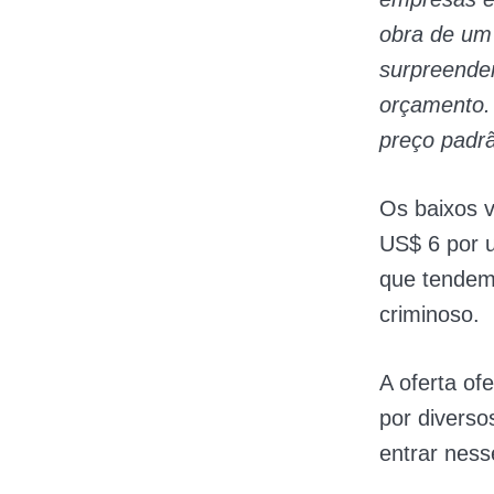
obra de um 
surpreende
orçamento.
preço padrã
Os baixos v
US$ 6 por u
que tendem 
criminoso.
A oferta of
por diverso
entrar ness