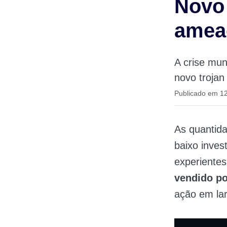
Novo 
amea
A crise mun
novo trojan
Publicado em 1
As quantid
baixo inves
experiente
vendido p
ação em lar