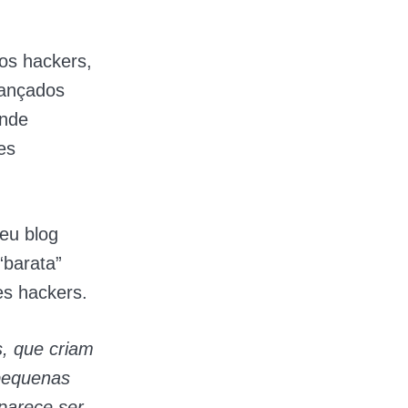
os hackers,
vançados
ande
es
seu blog
“barata”
es hackers.
s, que criam
 pequenas
parece ser