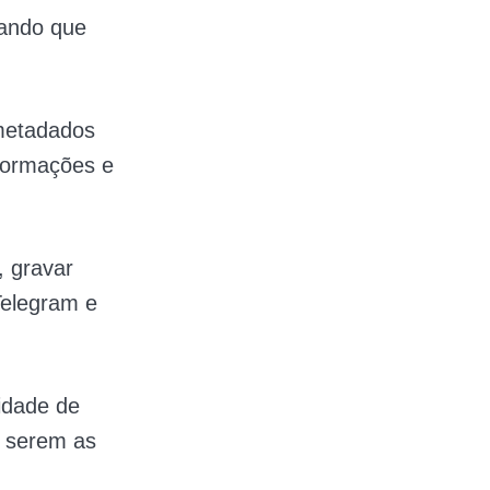
rando que
 metadados
nformações e
, gravar
Telegram e
idade de
o serem as