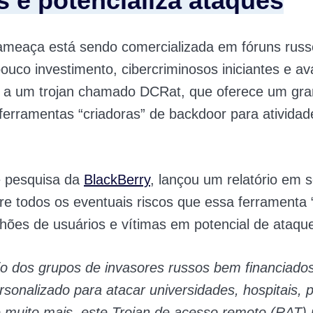
s e potencializa ataques
meaça está sendo comercializada em fóruns russ
uco investimento, cibercriminosos iniciantes e a
 a um trojan chamado DCRat, que oferece um gr
erramentas “criadoras” de backdoor para atividad
e pesquisa da
BlackBerry
, lançou um relatório em 
re todos os eventuais riscos que essa ferramenta 
lhões de usuários e vítimas em potencial de ataqu
io dos grupos de invasores russos bem financiado
sonalizado para atacar universidades, hospitais,
 muito mais, este Trojan de acesso remoto (RAT) 