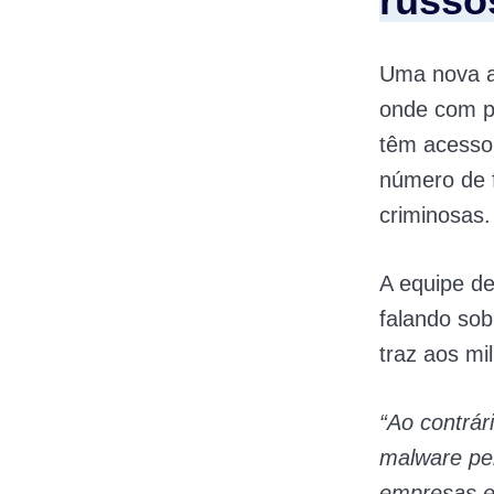
russo
Uma nova a
onde com po
têm acesso
número de f
criminosas.
A equipe d
falando sob
traz aos mi
“Ao contrár
malware per
empresas e