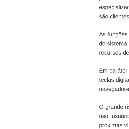
especializa
são cliente
As funções 
do sistema 
recursos d
Em caráter 
teclas digi
navegadore
O grande ri
uso, usuári
próximas v