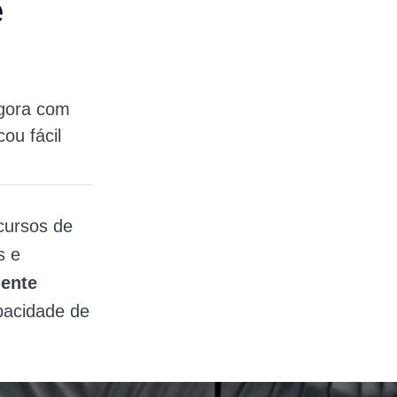
e
agora com
ou fácil
cursos de
s e
iente
acidade de