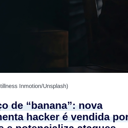
illness Inmotion/Unsplash)
ço de “banana”: nova
menta hacker é vendida po