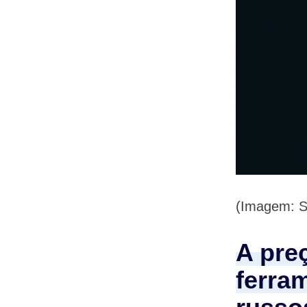
(Imagem: St
A pre
ferra