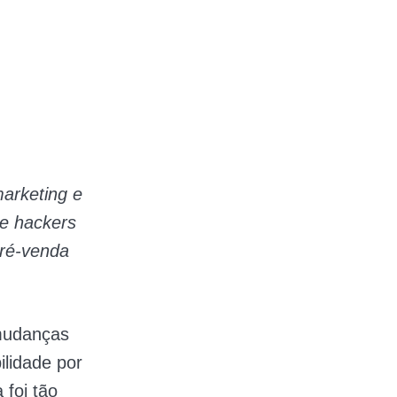
arketing e
de hackers
pré-venda
 mudanças
ilidade por
 foi tão