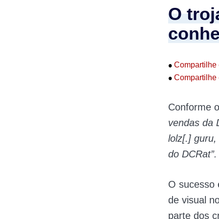
O tro
conhe
•
Compartilhe 
•
Compartilhe 
Conforme o 
vendas da D
lolz[.] gur
do DCRat”.
O sucesso 
de visual n
parte dos c