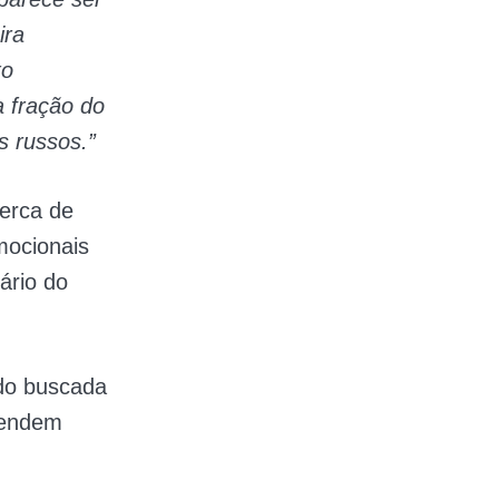
ira
xo
 fração do
s russos.”
cerca de
mocionais
ário do
ido buscada
tendem