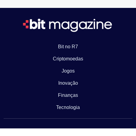
Bit no R7
Criptomoedas
Jogos
Inovação
Finanças
Tecnologia