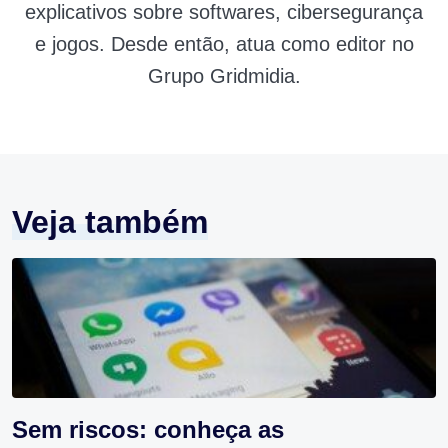
explicativos sobre softwares, cibersegurança
e jogos. Desde então, atua como editor no
Grupo Gridmidia.
Veja também
Sem riscos: conheça as