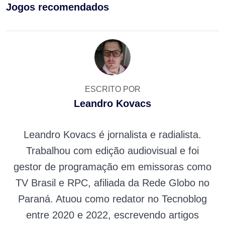
Jogos recomendados
ESCRITO POR
Leandro Kovacs
Leandro Kovacs é jornalista e radialista.
Trabalhou com edição audiovisual e foi
gestor de programação em emissoras como
TV Brasil e RPC, afiliada da Rede Globo no
Paraná. Atuou como redator no Tecnoblog
entre 2020 e 2022, escrevendo artigos