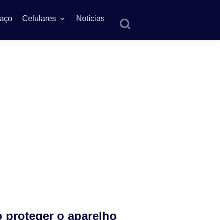
aço
Celulares
Notícias
o proteger o aparelho