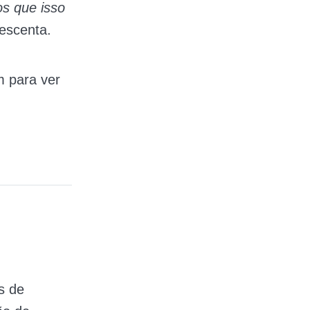
os que isso
escenta.
m para ver
s de