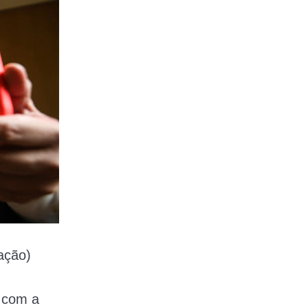
ação)
, com a