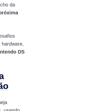
echo da
 próxima
esafios
o hardware,
Nintendo DS
a
ão
eja
s, usando