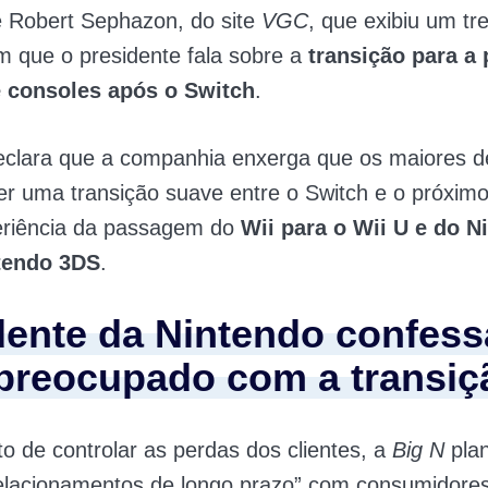
e Robert Sephazon, do site
VGC
, que exibiu um tr
 que o presidente fala sobre a
transição para a
 consoles após o Switch
.
eclara que a companhia enxerga que os maiores d
er uma transição suave entre o Switch e o próxim
periência da passagem do
Wii para o Wii U e do 
tendo 3DS
.
dente da Nintendo confess
 preocupado com a transiç
to de controlar as perdas dos clientes, a
Big N
plan
relacionamentos de longo prazo” com consumidore