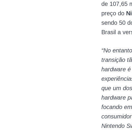
de 107,65 
preço do
N
sendo 50 d
Brasil a ve
“No entant
transição t
hardware é
experiência
que um dos 
hardware pa
focando em
consumidor
Nintendo S