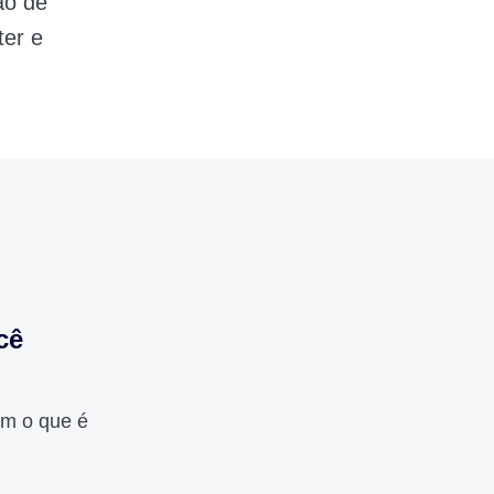
ão de
ter e
cê
em o que é