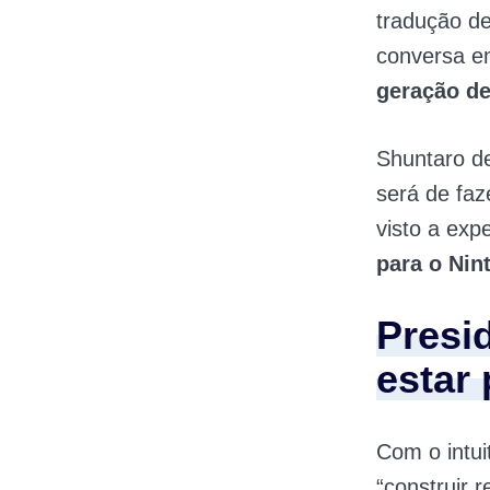
tradução d
conversa em
geração de
Shuntaro d
será de faz
visto a ex
para o Nin
Presi
estar
Com o intui
“construir 