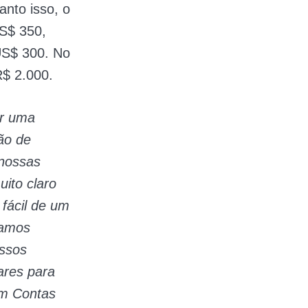
nto isso, o
S$ 350,
US$ 300. No
R$ 2.000.
er uma
ão de
nossas
ito claro
fácil de um
tamos
ossos
ares para
am Contas