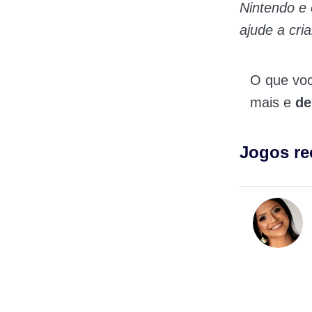
Nintendo e 
ajude a cri
O que vo
mais e
de
Jogos r