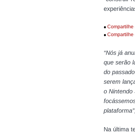
experiência
•
Compartilhe 
•
Compartilhe 
“Nós já an
que serão l
do passado
serem lanç
o Nintendo
focássemos
plataforma”
Na última t