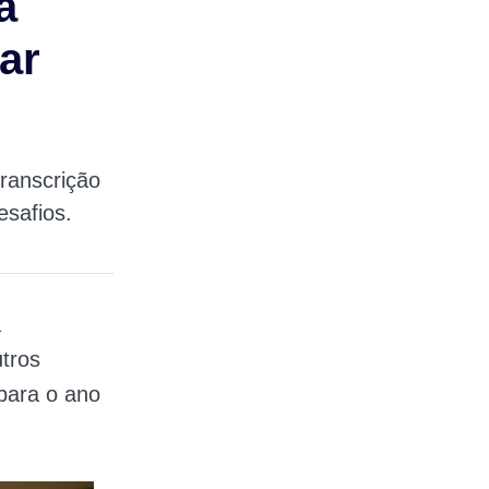
a
ar
ranscrição
esafios.
a
utros
 para o ano