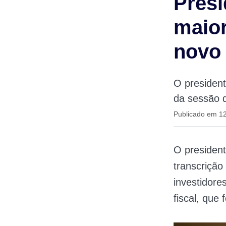
Presi
maior
novo
O president
da sessão d
Publicado em 1
O presiden
transcrição
investidore
fiscal, que