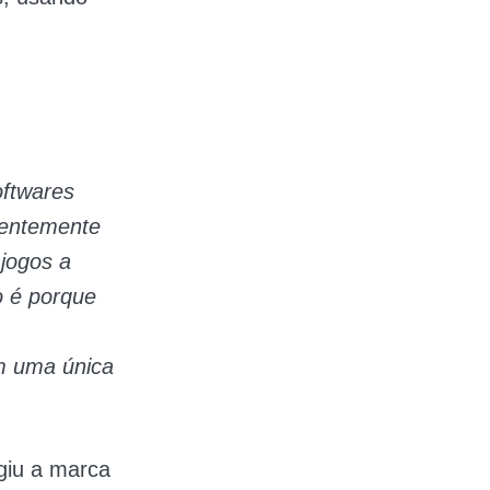
oftwares
rentemente
jogos a
o é porque
m uma única
ngiu a marca